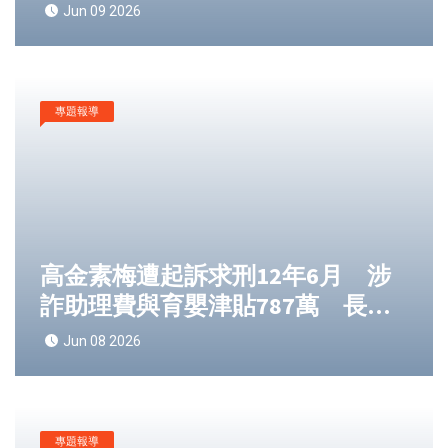
成App，正在改寫軟體開發產業規
Jun 09 2026
則
專題報導
高金素梅遭起訴求刑12年6月 涉
詐助理費與育嬰津貼787萬 長期
人頭帳戶疑雲正式曝光
Jun 08 2026
專題報導