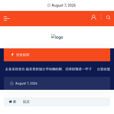
August 7, 2026
突發新聞
」走進喜樹老街 義美香餅舖古早味麵粉酥、四果餅飄香一甲子
台股收盤小跌
August 7, 2026
家
貼文