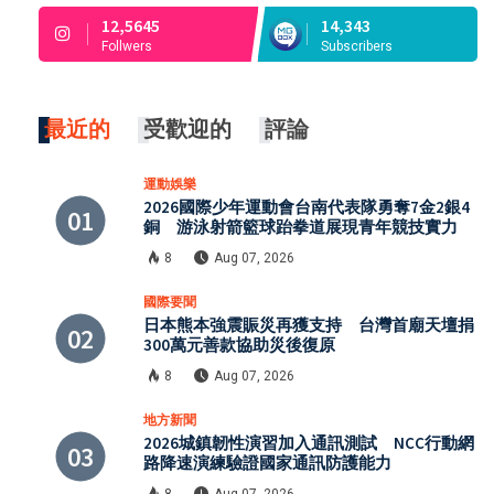
12,5645
14,343
Follwers
Subscribers
最近的
受歡迎的
評論
運動娛樂
2026國際少年運動會台南代表隊勇奪7金2銀4
銅 游泳射箭籃球跆拳道展現青年競技實力
8
Aug 07, 2026
國際要聞
日本熊本強震賑災再獲支持 台灣首廟天壇捐
300萬元善款協助災後復原
8
Aug 07, 2026
地方新聞
2026城鎮韌性演習加入通訊測試 NCC行動網
路降速演練驗證國家通訊防護能力
8
Aug 07, 2026