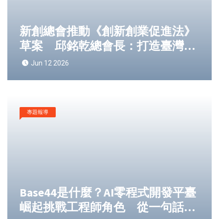
新創總會推動《創新創業促進法》
草案 邱銘乾總會長：打造臺灣下
一個十年創新成長引擎
Jun 12 2026
專題報導
Base44是什麼？AI零程式開發平臺
崛起挑戰工程師角色 從一句話生