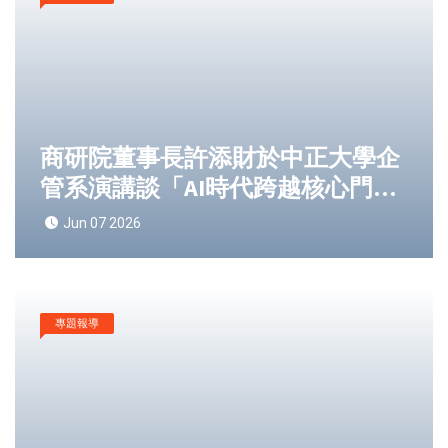
商研院董事長許添財於中正大學企
管系演講談「AI時代跨越核心門檻
之道」：臺灣企業須從製造思維走
Jun 07 2026
向價值創造以強化國際競爭力
專題報導