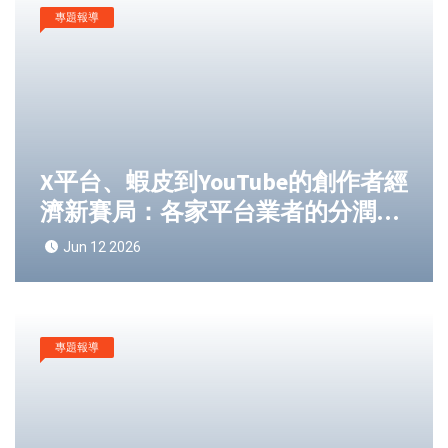
專題報導
X平台、蝦皮到YouTube的創作者經
濟新賽局：各家平台業者的分潤機
制比一比完整拆解
Jun 12 2026
專題報導