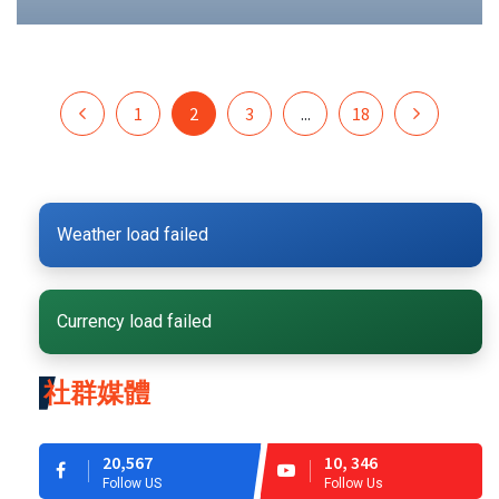
1
2
3
...
18
Weather load failed
Currency load failed
社群媒體
20,567
10, 346
Follow US
Follow Us