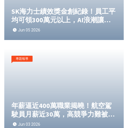
SK海力士績效獎金創紀錄！員工平
均可領300萬元以上，AI浪潮讓工
程師身價飆升牽動全球半導體薪酬
Jun 05 2026
版圖
專題報導
年薪逼近400萬職業揭曉！航空駕
駛員月薪近30萬，高競爭力難被取
代
Jun 03 2026