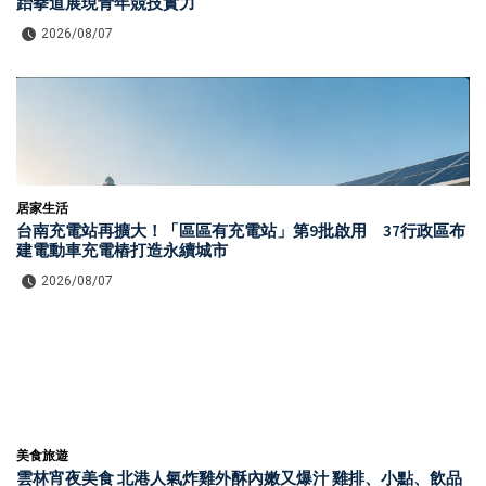
跆拳道展現青年競技實力
2026/08/07
居家生活
台南充電站再擴大！「區區有充電站」第9批啟用 37行政區布
建電動車充電樁打造永續城市
2026/08/07
美食旅遊
雲林宵夜美食 北港人氣炸雞外酥內嫩又爆汁 雞排、小點、飲品