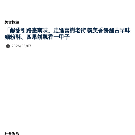
美食旅遊
「鹹甜引路臺南味」走進喜樹老街 義美香餅舖古早味
麵粉酥、四果餅飄香一甲子
2026/08/07
社會政治