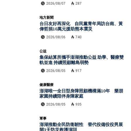
2026/08/07
287
地方新聞
台日友好再深化 自民黨青年局訪台南、黃
偉哲捐10萬元援助熊本震災
2026/08/06
740
公益
集保結算所攜手澎湖推動公益 助學、醫療雙
軌並進 持續照顧離島弱勢
2026/08/05
917
健康醫療
澎湖唯一全日型身障照顧機構滿10年 樂朋
家園持續陪伴身障家庭
2026/08/05
935
軍事
澎湖推動全民防衛韌性 替代役備役役男展
開3天防災救護演訓