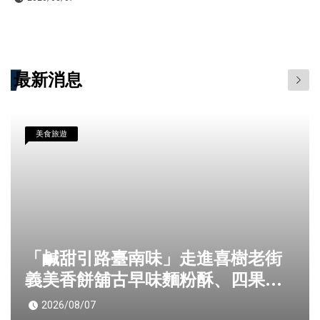
最新消息
美食旅遊
「鹹甜引路臺南味」走進喜樹老街
義美香餅舖古早味麵粉酥、四果餅
飄香一甲子
2026/08/07