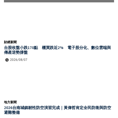
財經新聞
台股收盤小跌170點 櫃買跌近2% 電子股分化、數位雲端與
傳產逆勢撐盤
2026/08/07
地方新聞
2026台南城鎮韌性防空演習完成｜黃偉哲肯定全民防衛與防空
避難整備