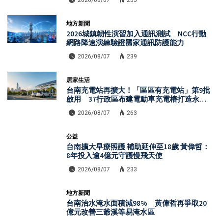
地方新聞
2026城鎮韌性演習加入通訊測試 NCC行動
網路降速演練驗證國家通訊防護能力
2026/08/07
239
居家生活
台南充電站再擴大！「區區有充電站」第9批
啟用 37行政區布建電動車充電樁打造永續
城市
2026/08/07
263
公益
台南擴大早療照護 補助延伸至18歲 黃偉哲：
8年投入逾4億元守護慢飛天使
2026/08/07
233
地方新聞
台南治水淹水面積減98% 黃偉哲再爭取20
億元改善三爺溪等易淹水區