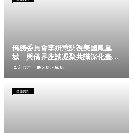
僑務委員會李姸慧訪視美國鳳凰
城 與僑界座談凝聚共識深化臺美
交流合作
郭紋雅
2026/08/02
國際要聞