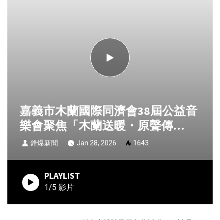
嘉義市木蘭國際同濟會38屆公益音
樂會聚焦「木蘭送暖・原聲傳
愛」 推動弱勢學童冬季制服募集
鋒爆新聞
Jan 28, 2026
1643
PLAYLIST
1/5 影片