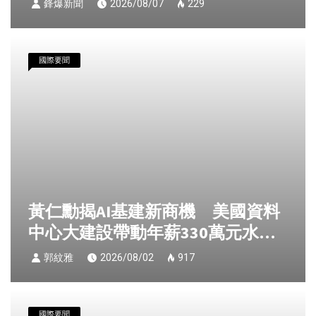
鋒爆新聞
2026/08/07
229
國際要聞
黃仁勳揭AI基建新商機 美國資料
中心大建設帶動年薪330萬元水
電、建築人才需求
郭紋雅
2026/08/02
917
國際要聞