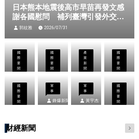
日本熊本地震後高市早苗再發文感
謝各國慰問 補列臺灣引發外交關
注
郭紋雅
2026/07/31
國
國
產
國
際
際
業
際
要
要
新
要
聞
聞
聞
聞
馬斯克
AMD
天
仙台
郭紋雅
郭紋雅
鋒爆新聞
鋒爆新聞
布局切
Zen 6
時
市議
2026/07/31
2026/07/31
2026/07/31
2026/07/
國
軍
軍
國
際
事
事
際
割特斯
正式
國
會議
要
AIT
AIT
要
鋒爆新聞
黃宇杰
拉中國
聞
亮
際
長野
聞
公開
公開
2026/07/28
2026/07/28
日本
美伊
業務引
鋒爆新聞
相
登
田讓
鋒爆新聞
臺美
臺美
熊本
暫停
2026/07/30
2026/07/
關注
EPYC
陸
拜會
海巡
海巡
財經新聞
7.1
攻擊
台海風
Venice
納
台南
合作
合作
強震
帶動