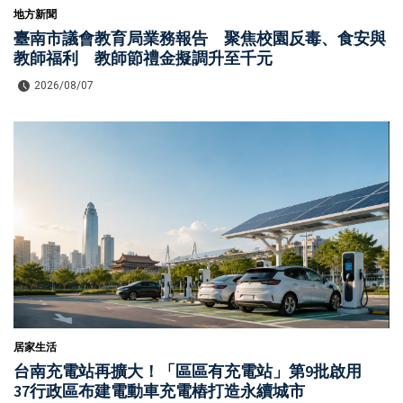
地方新聞
臺南市議會教育局業務報告 聚焦校園反毒、食安與
教師福利 教師節禮金擬調升至千元
2026/08/07
居家生活
台南充電站再擴大！「區區有充電站」第9批啟用
37行政區布建電動車充電樁打造永續城市