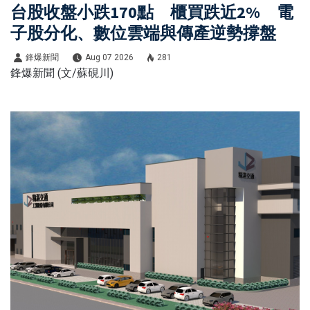
教
台股收盤小跌170點 櫃買跌近2% 電
人道
育、
子股分化、數位雲端與傳產逆勢撐盤
救援
環境
隨時
鋒爆新聞
Aug 07 2026
281
與社
鋒爆新聞 (文/蘇硯川)
出發
福交
流