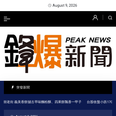
August 9, 2026
突發新聞
街 義美香餅舖古早味麵粉酥、四果餅飄香一甲子
台股收盤小跌170點 櫃