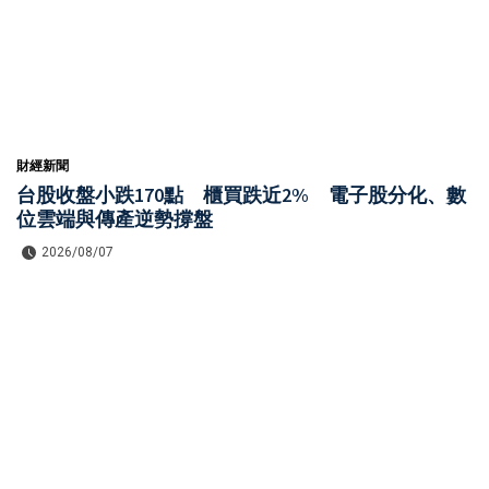
財經新聞
台股收盤小跌170點 櫃買跌近2% 電子股分化、數
位雲端與傳產逆勢撐盤
2026/08/07