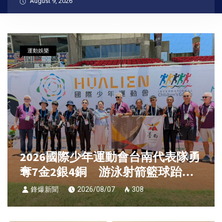
August 9, 2026
運動娛樂
2026國際少年運動會台南代表隊勇
奪7金2銀4銅 游泳射箭籃球跆拳
道展現青年競技實力
鋒爆新聞
2026/08/07
308