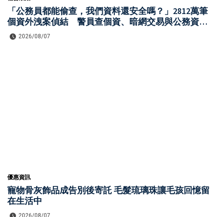
「公務員都能偷查，我們資料還安全嗎？」2812萬筆
個資外洩案偵結 警員查個資、暗網交易與公務資訊
漏洞曝光
2026/08/07
優惠資訊
寵物骨灰飾品成告別後寄託 毛髮琉璃珠讓毛孩回憶留
在生活中
2026/08/07