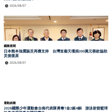
2026/08/07
國際要聞
日本熊本強震賑災再獲支持 台灣首廟天壇捐300萬元善款協助
災後復原
2026/08/07
運動娛樂
2026國際少年運動會台南代表隊勇奪7金2銀4銅 游泳射箭籃球