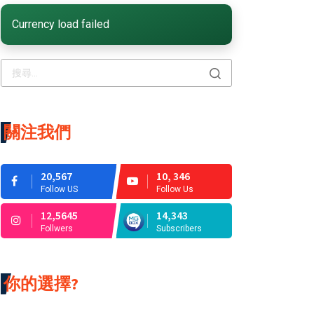
Currency load failed
關注我們
20,567
10, 346
Follow US
Follow Us
12,5645
14,343
Follwers
Subscribers
你的選擇?