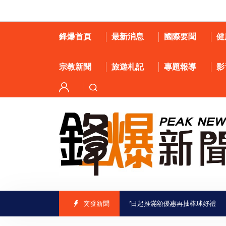
鋒爆首頁
最新消息
國際要聞
健
宗教新聞
旅遊札記
專題報導
影
虱目魚結合中職掀起吃魚熱潮 全聯8月7日起推滿額優惠再抽棒球好禮
突發新聞
意定