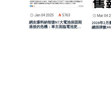
Jan 04 2025
5763
Mar 04 
網友爆料納智捷N7大電池保固期
2026年2
過後的危機：車主面臨電池更換
總掛牌數44
高費用，二手市場恐崩潰
龍頭，Yam
眼，Gogo