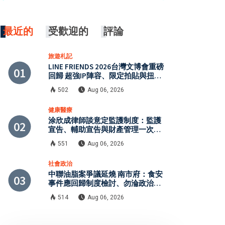
最近的
受歡迎的
評論
旅遊札記
LINE FRIENDS 2026台灣文博會重磅
回歸 超強IP陣容、限定拍貼與扭蛋
牆活動全公開
502
Aug 06, 2026
健康醫療
涂欣成律師談意定監護制度：監護
宣告、輔助宣告與財產管理一次了
解
551
Aug 06, 2026
社會政治
中聯油脂案爭議延燒 南市府：食安
事件應回歸制度檢討、勿淪政治攻
防
514
Aug 06, 2026