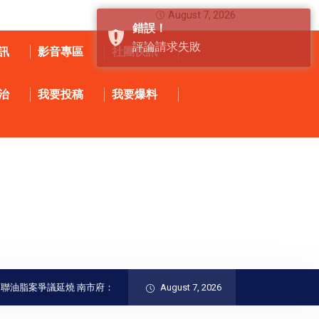
August 7, 2026
錯誤！
評論請求失敗
訊
影音專區
社團快訊
治
我要投稿
我要爆料
脂案爭議延燒 南市府：食安事件應回歸制度檢討、勿淪政治攻防
August 7, 2026
LINE F