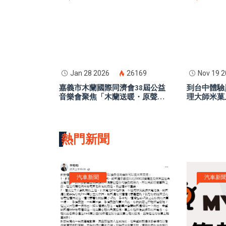
Jan 28 2026
26169
Nov 19 
嘉義市木蘭國際同濟會38屆公益
到台中體驗
音樂會聚焦「木蘭送暖・原聲傳
理大師米菓
愛」 推動弱勢學童冬季制服募
集
熱門新聞
汽車新聞
汽車新