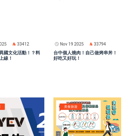
2025
33412
Nov 19 2025
33794
異國文化活動！？料
台中個人燒肉！自己做烤串丼！
上線！
好吃又好玩！
聞
美食旅遊