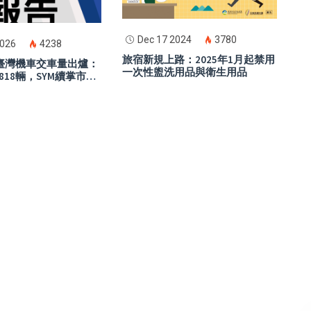
Dec 17 2024
3780
2026
4238
旅宿新規上路：2025年1月起禁用
月臺灣機車交車量出爐：
一次性盥洗用品與衛生用品
818輛，SYM續掌市場
aha七代勁戰表現搶
ro電動車小幅反彈