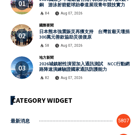
銅 游泳射箭籃球跆拳道展現青年競技實力
84
Aug 07, 2026
國際要聞
日本熊本強震賑災再獲支持 台灣首廟天壇捐
300萬元善款協助災後復原
58
Aug 07, 2026
地方新聞
2026城鎮韌性演習加入通訊測試 NCC行動網
路降速演練驗證國家通訊防護能力
82
Aug 07, 2026
CATEGORY WIDGET
最新消息
5807