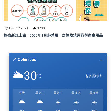
Dec 17 2024
3790
旅宿新規上路：2025年1月起禁用一次性盥洗用品與衛生用品
📍 Columbus
...
30
🌥️
°C
🌡️ 多雲時晴 ›
今天
星期二
星期三
星期四
星期五
🌥️
🌥️
☀️
☀️
☀️