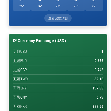
31°
30°
32°
32°
33°
25°
26°
27°
28°
27°
查看完整預測
💱 Currency Exchange (USD)
🇺🇸 USD
1
🇪🇺 EUR
0.866
🇬🇧 GBP
0.742
🇹🇼 TWD
32.18
🇯🇵 JPY
157.88
🇨🇳 CNY
6.75
🇵🇰 PKR
277.96