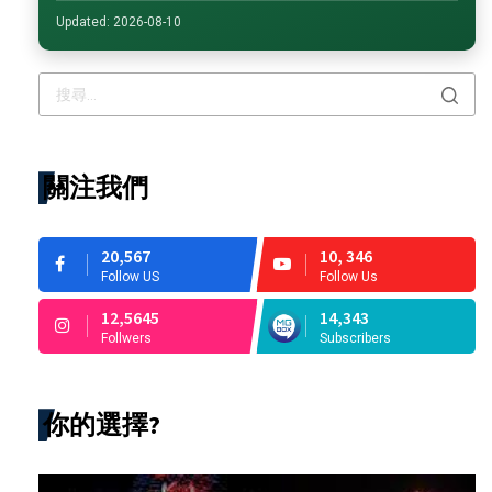
Updated: 2026-08-10
關注我們
20,567
10, 346
Follow US
Follow Us
12,5645
14,343
Follwers
Subscribers
你的選擇?