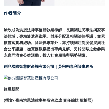
作者簡介
涂欣成為洪恩法律事務所執業律師，長期關注民事法與家事
法領域，專精於遺產繼承、財產分配及相關法律爭議，並累
積豐富實務經驗。除法律專業外，亦持續關注制度發展與社
會公平議題，從實務觀察提出專業見解。另於閒暇之餘參與
永康同濟會公益活動，投入社會服務與弱勢關懷。
創兆國際智慧財產權有限公司｜吳宗融專利師事務所
鋒爆新聞
(撰文/ 臺南洪恩法律事務所涂欣成 責任編輯 葉柏熙)