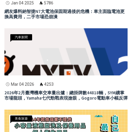
Jan 04 2025
5786
網友爆料納智捷N7大電池保固期過後的危機：車主面臨電池更
換高費用，二手市場恐崩潰
汽車新聞
Mar 04 2026
4253
2026年2月臺灣機車交車量出爐：總掛牌數44818輛，SYM續掌
市場龍頭，Yamaha七代勁戰表現搶眼，Gogoro電動車小幅反彈
美食旅遊