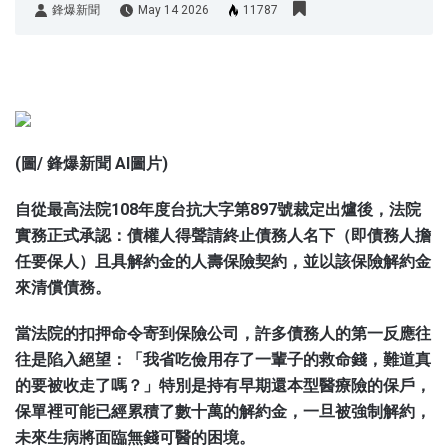
鋒爆新聞
May 14 2026
11787
鋒爆新聞
(圖/ 鋒爆新聞 AI圖片)
自從最高法院108年度台抗大字第897號裁定出爐後，法院
實務正式承認：債權人得聲請終止債務人名下（即債務人擔
任要保人）且具解約金的人壽保險契約，並以該保險解約金
來清償債務。
當法院的扣押命令寄到保險公司，許多債務人的第一反應往
往是陷入絕望：「我省吃儉用存了一輩子的救命錢，難道真
的要被收走了嗎？」特別是持有早期還本型醫療險的保戶，
保單裡可能已經累積了數十萬的解約金，一旦被強制解約，
未來生病將面臨無錢可醫的困境。