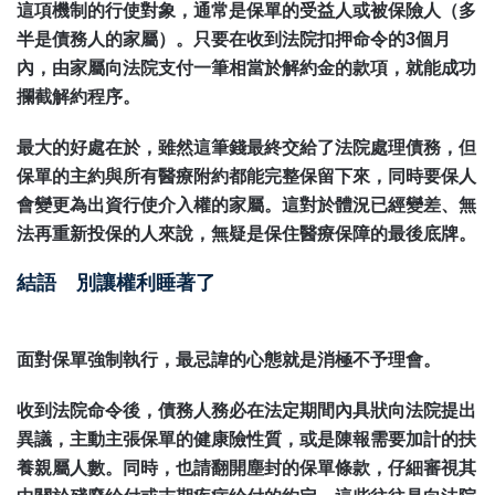
這項機制的行使對象，通常是保單的受益人或被保險人（多
半是債務人的家屬）。只要在收到法院扣押命令的3個月
內，由家屬向法院支付一筆相當於解約金的款項，就能成功
攔截解約程序。
最大的好處在於，雖然這筆錢最終交給了法院處理債務，但
保單的主約與所有醫療附約都能完整保留下來，同時要保人
會變更為出資行使介入權的家屬。這對於體況已經變差、無
法再重新投保的人來說，無疑是保住醫療保障的最後底牌。
結語 別讓權利睡著了
面對保單強制執行，最忌諱的心態就是消極不予理會。
收到法院命令後，債務人務必在法定期間內具狀向法院提出
異議，主動主張保單的健康險性質，或是陳報需要加計的扶
養親屬人數。同時，也請翻開塵封的保單條款，仔細審視其