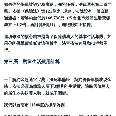
如果你的保單被認定為壽險，先別慌張，法律還有第二道門
檻。依據《保險法》第123條之1規定，法院設有一個自動
過濾器：若解約金低於146,730元（即台北市最低生活費標
準乘上1.2倍，再計算6個月），則絕對禁止扣押。
這項修法的核心精神是為了保障債務人的基本生活尊嚴。如
果你的保單價值低於這個數字，法官依法連發動扣押都不
行。
第三層 酌留生活費用計算
一旦解約金超過14.7萬，法院準備終止契約將保單換成現金
時，依法必須為債務人留下3個月的生活費。這時候債務人
的居住地與扶養人數，就成了關鍵。
我們以台南市113年度的標準為例：