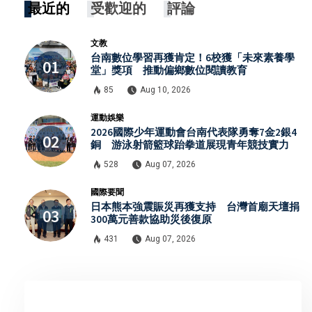
最近的
受歡迎的
評論
文教
台南數位學習再獲肯定！6校獲「未來素養學
堂」獎項 推動偏鄉數位閱讀教育
85
Aug 10, 2026
運動娛樂
2026國際少年運動會台南代表隊勇奪7金2銀4
銅 游泳射箭籃球跆拳道展現青年競技實力
528
Aug 07, 2026
國際要聞
日本熊本強震賑災再獲支持 台灣首廟天壇捐
300萬元善款協助災後復原
431
Aug 07, 2026