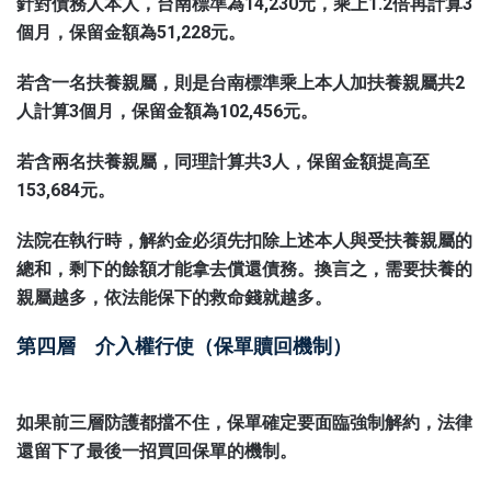
針對債務人本人，台南標準為14,230元，乘上1.2倍再計算3
個月，保留金額為51,228元。
若含一名扶養親屬，則是台南標準乘上本人加扶養親屬共2
人計算3個月，保留金額為102,456元。
若含兩名扶養親屬，同理計算共3人，保留金額提高至
153,684元。
法院在執行時，解約金必須先扣除上述本人與受扶養親屬的
總和，剩下的餘額才能拿去償還債務。換言之，需要扶養的
親屬越多，依法能保下的救命錢就越多。
第四層 介入權行使（保單贖回機制）
如果前三層防護都擋不住，保單確定要面臨強制解約，法律
還留下了最後一招買回保單的機制。