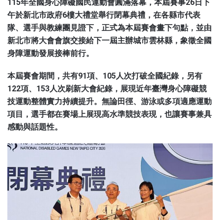
115年全國身心障礙國民運動會圓滿落幕，本屆賽事26日下
午於新北市政府6樓大禮堂舉行閉幕典禮，在各縣市代表
隊、選手與教練團見證下，正式為本屆賽會畫下句點，並由
新北市將大會會旗交接給下一屆主辦城市雲林縣，象徵全國
身障運動發展接棒前行。
本屆賽會期間，共有91項、105人次打破全國紀錄，另有
122項、153人次刷新大會紀錄，展現近年臺灣身心障礙競
技運動整體實力持續提升。無論田徑、游泳或多項適應運動
項目，選手都在賽場上展現高水準競技表現，也讓賽事兼具
感動與話題性。