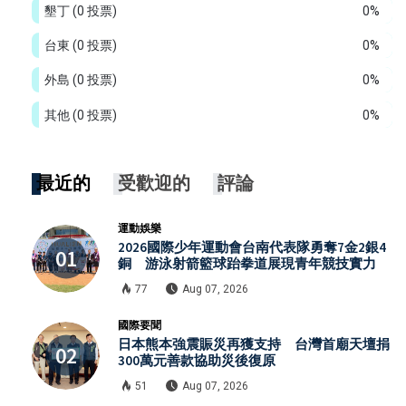
墾丁
(0 投票)
0%
台東
(0 投票)
0%
外島
(0 投票)
0%
其他
(0 投票)
0%
最近的
受歡迎的
評論
運動娛樂
2026國際少年運動會台南代表隊勇奪7金2銀4
銅 游泳射箭籃球跆拳道展現青年競技實力
77
Aug 07, 2026
國際要聞
日本熊本強震賑災再獲支持 台灣首廟天壇捐
300萬元善款協助災後復原
51
Aug 07, 2026