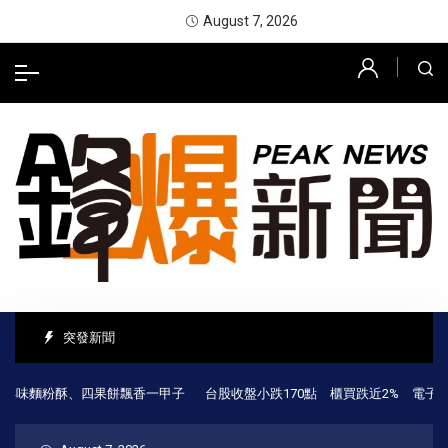
August 7, 2026
突發新聞
味麵粉酥、四果餅飄香一甲子
台股收盤小跌170點 櫃買跌近2% 電子股