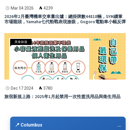
Mar 04 2026
4239
2026年2月臺灣機車交車量出爐：總掛牌數44818輛，SYM續掌
市場龍頭，Yamaha七代勁戰表現搶眼，Gogoro電動車小幅反彈
美食旅遊
Dec 17 2024
3780
旅宿新規上路：2025年1月起禁用一次性盥洗用品與衛生用品
📍 Columbus
...