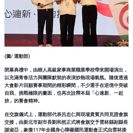
(圖/ 運動部)
閉幕典禮中，由樹人高級家事商業職業學校帶來開場演出，
以充滿青春活力與團隊默契的表演炒熱現場氣氛。隨後透過
大會影片回顧賽事期間的精彩瞬間，不少選手在逆境中突破
自我、挑戰極限的畫面，也再次詮釋本屆「心連新、一起
拚」的賽會精神。
在交旗儀式上，運動部代表呂忠仁與現場貴賓共同見證會旗
交接，由新北市副市長劉和然正式將會旗交予雲林縣副縣長
謝淑亞，象徵117年全國身心障礙國民運動會正式由雲林接