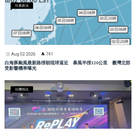
社會政治
Aug 02 2026
741
白海豚颱風最新路徑朝琉球逼近 暴風半徑320公里 臺灣北部
受影響機率曝光
社團快訊