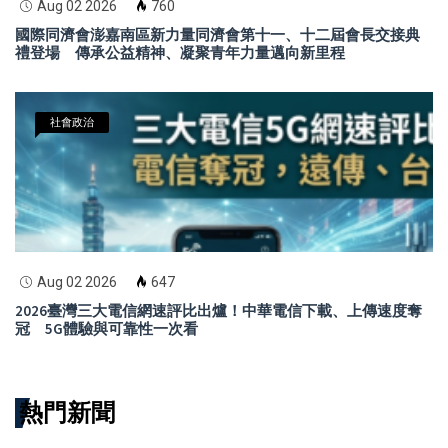
Aug 02 2026
760
國際同濟會澎嘉南區新力量同濟會第十一、十二屆會長交接典
禮登場 傳承公益精神、凝聚青年力量邁向新里程
社會政治
Aug 02 2026
647
2026臺灣三大電信網速評比出爐！中華電信下載、上傳速度奪
冠 5G體驗與可靠性一次看
熱門新聞