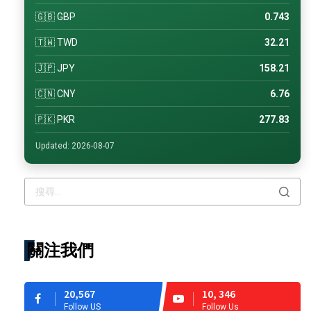
🇬🇧 GBP
0.743
🇹🇼 TWD
32.21
🇯🇵 JPY
158.21
🇨🇳 CNY
6.76
🇵🇰 PKR
277.83
Updated: 2026-08-07
關注我們
20,567
10, 346
Follow US
Follow Us