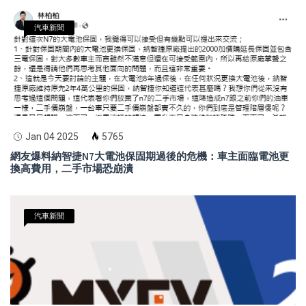
汽車新聞
Jan 04 2025
5765
網友爆料納智捷N7大電池保固期過後的危機：車主面臨電池更
換高費用，二手市場恐崩潰
汽車新聞