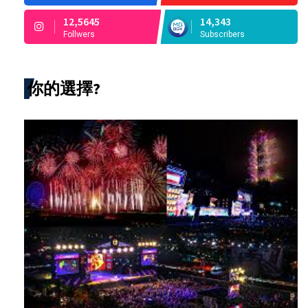
12,5645
14,343
Follwers
Subscribers
你的選擇?