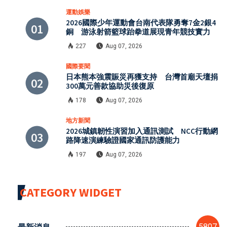
運動娛樂
2026國際少年運動會台南代表隊勇奪7金2銀4
銅 游泳射箭籃球跆拳道展現青年競技實力
227
Aug 07, 2026
國際要聞
日本熊本強震賑災再獲支持 台灣首廟天壇捐
300萬元善款協助災後復原
178
Aug 07, 2026
地方新聞
2026城鎮韌性演習加入通訊測試 NCC行動網
路降速演練驗證國家通訊防護能力
197
Aug 07, 2026
CATEGORY WIDGET
最新消息
5807