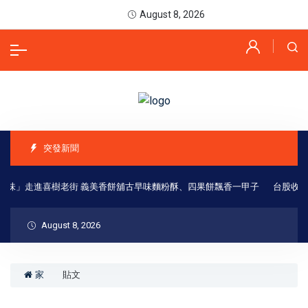
August 8, 2026
突發新聞
南味」走進喜樹老街 義美香餅舖古早味麵粉酥、四果餅飄香一甲子
台股收盤
August 8, 2026
家
貼文