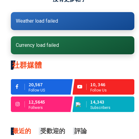
Weather load failed
Currency load failed
社群媒體
20,567
10, 346
Follow US
Follow Us
12,5645
14,343
Follwers
Subscribers
最近的
受歡迎的
評論