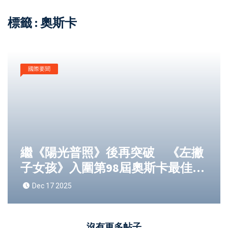
標籤 : 奧斯卡
國際要聞
繼《陽光普照》後再突破 《左撇
子女孩》入圍第98屆奧斯卡最佳國
際影片15強短名單，展現臺灣電影
Dec 17 2025
實力
沒有更多帖子