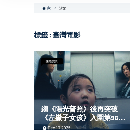
家
貼文
標籤 : 臺灣電影
國際要聞
繼《陽光普照》後再突破
《左撇子女孩》入圍第98屆
奧斯卡最佳國際影片15強短
Dec 17 2025