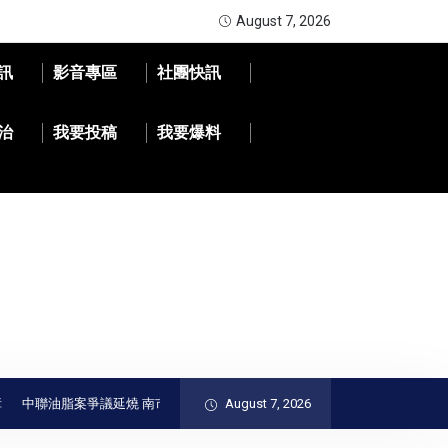
August 7, 2026
訊
影音專區
社團快訊
治
我要投稿
我要爆料
中聯油脂案爭議延燒 南市府：食安事件應回歸制度檢討、勿淪政治攻防
August 7, 2026
LI