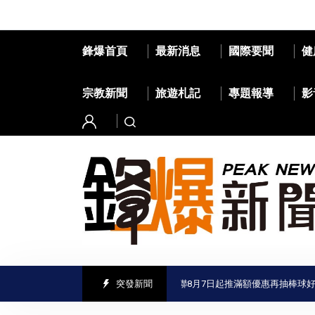
鋒爆首頁
最新消息
國際要聞
健
宗教新聞
旅遊札記
專題報導
影
台南虱目魚結合中職掀起吃魚熱潮 全聯8月7日起推滿額優惠再抽棒球好禮
突發新聞