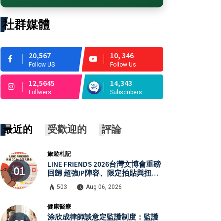
社群媒體
20,567
10, 346
Follow US
Follow Us
12,5645
14,343
Follwers
Subscribers
最近的
受歡迎的
評論
旅遊札記
LINE FRIENDS 2026台灣文博會重磅
回歸 超強IP陣容、限定拍貼與扭蛋
牆活動全公開
503
Aug 06, 2026
健康醫療
涂欣成律師談意定監護制度：監護