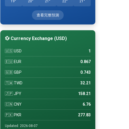
19°
20°
21°
22°
21°
查看完整預測
💱 Currency Exchange (USD)
🇺🇸 USD
1
🇪🇺 EUR
0.867
🇬🇧 GBP
0.743
🇹🇼 TWD
32.21
🇯🇵 JPY
158.21
🇨🇳 CNY
6.76
🇵🇰 PKR
277.83
Updated: 2026-08-07