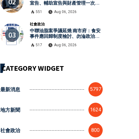
宣告、輔助宣告與財產管理一次了
解
551
Aug 06, 2026
社會政治
中聯油脂案爭議延燒 南市府：食安
事件應回歸制度檢討、勿淪政治攻
防
517
Aug 06, 2026
CATEGORY WIDGET
最新消息
5797
地方新聞
1624
社會政治
800