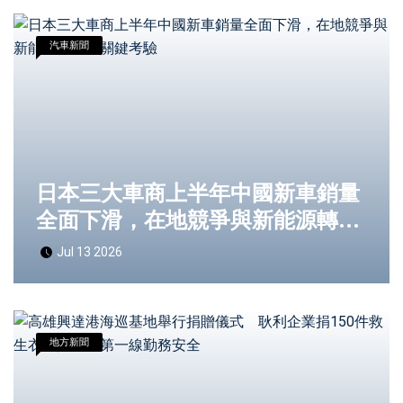
汽車新聞
日本三大車商上半年中國新車銷量
全面下滑，在地競爭與新能源轉型
成關鍵考驗
Jul 13 2026
地方新聞