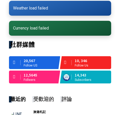
Weather load failed
Currency load failed
社群媒體
20,567
10, 346
Follow US
Follow Us
12,5645
14,343
Follwers
Subscribers
最近的
受歡迎的
評論
旅遊札記