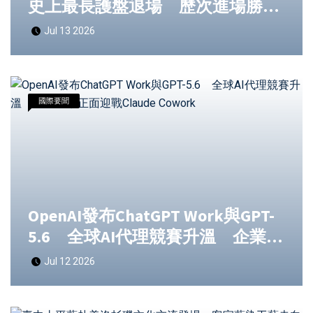
史上最長護盤退場 歷次進場勝率
逼近8成受關注
Jul 13 2026
國際要聞
OpenAI發布ChatGPT Work與GPT-
5.6 全球AI代理競賽升溫 企業市
場正面迎戰Claude Cowork
Jul 12 2026