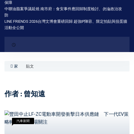
保障
中聯油脂案爭議延燒 南市府：食安事件應回歸制度檢討、勿淪政治攻
防
LINE FRIENDS 2026台灣文博會重磅回歸 超強IP陣容、限定拍貼與扭蛋牆
活動全公開
家
貼文
作者 : 曾知遠
汽車新聞