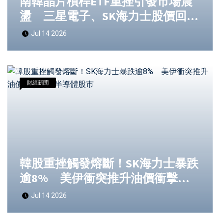
南韓晶片槓桿ETF重挫引發市場震
盪 三星電子、SK海力士股價回檔
衝擊散戶投資
Jul 14 2026
財經新聞
韓股重挫觸發熔斷！SK海力士暴跌
逾8% 美伊衝突推升油價衝擊亞
洲半導體股市
Jul 14 2026