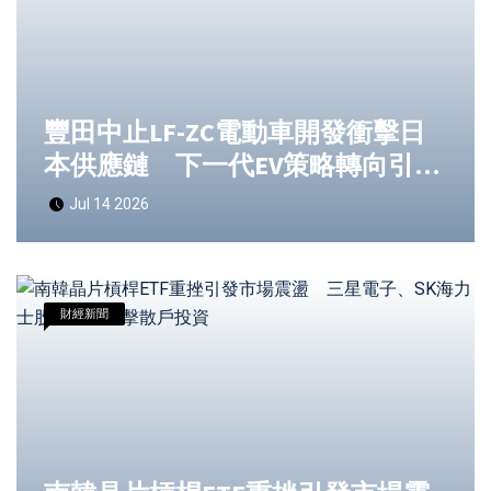
豐田中止LF-ZC電動車開發衝擊日
本供應鏈 下一代EV策略轉向引發
市場關注
Jul 14 2026
財經新聞