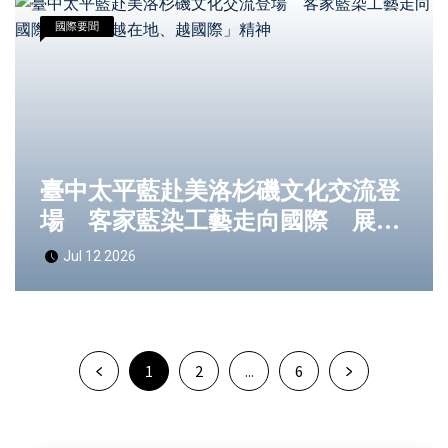
國際要聞
臺中太平藍赴美洛杉磯文化交流登
場 客家藍染工藝走向國際 展現
「越在地、越國際」精神
Jul 12 2026
1
2
...
6