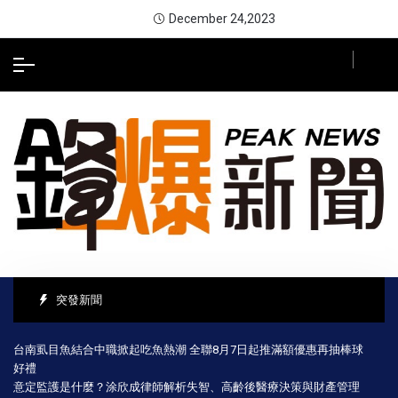
December 24,2023
突發新聞
台南虱目魚結合中職掀起吃魚熱潮 全聯8月7日起推滿額優惠再抽棒球
好禮
意定監護是什麼？涂欣成律師解析失智、高齡後醫療決策與財產管理