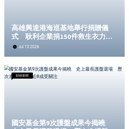
高雄興達港海巡基地舉行捐贈儀
式 耿利企業捐150件救生衣力挺
海巡第一線勤務安全
Jul 13 2026
財經新聞
國安基金第9次護盤成果今揭曉