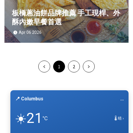
板橋蔥油餅品牌推薦 手工現桿、外
酥內嫩早餐首選
Apr 06 2026
1
2
📍 Columbus
...
21
☀️
°C
🌡️ 晴 ›