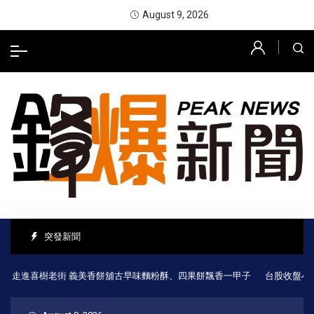
August 9, 2026
突發新聞
走進喜樹老街 義美香餅舖古早味麵粉酥、四果餅飄香一甲子
台股收盤小跌1