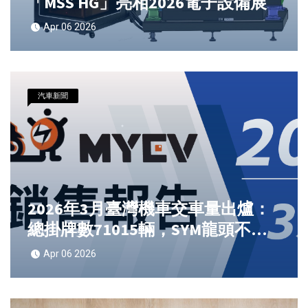
「MSS HG」亮相2026電子設備展
Apr 06 2026
汽車新聞
2026年3月臺灣機車交車量出爐：
總掛牌數71015輛，SYM龍頭不
變，Kymco新K1 150登頂銷售冠
Apr 06 2026
軍，Gogoro電動車回溫重返成長