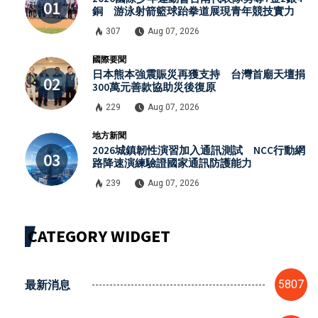
銅 游泳射箭籃球跆拳道展現青年競技實力
307
Aug 07, 2026
國際要聞
日本熊本強震賑災再獲支持 台灣首廟天壇捐
300萬元善款協助災後復原
229
Aug 07, 2026
地方新聞
2026城鎮韌性演習加入通訊測試 NCC行動網
路降速演練驗證國家通訊防護能力
239
Aug 07, 2026
CATEGORY WIDGET
最新消息
5807