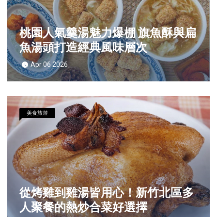
桃園人氣羹湯魅力爆棚 旗魚酥與扁
魚湯頭打造經典風味層次
Apr 06 2026
美食旅遊
從烤雞到雞湯皆用心！新竹北區多
人聚餐的熱炒合菜好選擇