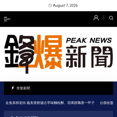
August 7, 2026
突發新聞
走進喜樹老街 義美香餅舖古早味麵粉酥、四果餅飄香一甲子
台股收盤小跌