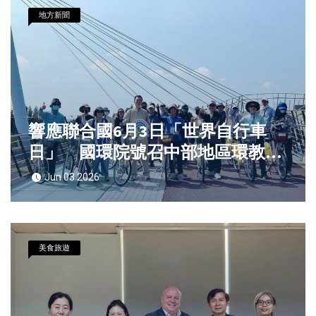
地方新聞
響應聯合國6月3日「世界自行車
日」 國環院號召中部地區環教場
所用雙輪體驗環教之美
Jun 03 2026
美食旅遊