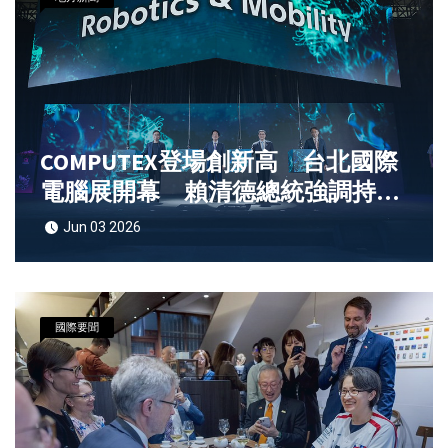
COMPUTEX登場創新高 台北國際
電腦展開幕 賴清德總統強調持續
打造完整可信賴的AI產業生態系
Jun 03 2026
促進科技產業發展並與全民共享成
果
國際要聞