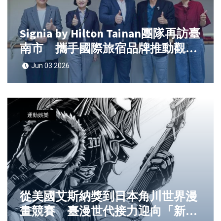
Signia by Hilton Tainan團隊再訪臺
南市 攜手國際旅宿品牌推動觀光
升級與人才布局強化國際接待量能
Jun 03 2026
運動娛樂
從美國艾斯納獎到日本角川世界漫
畫競賽 臺漫世代接力迎向「新臺