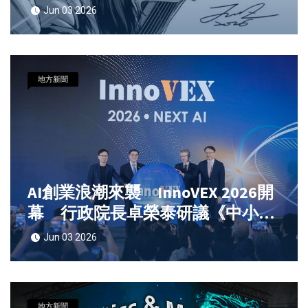
漫時代」新秀勇奪國際獎項
Jun 03 2026
地方新聞
AI創業浪潮來襲 InnoVEX 2026開
幕 行政院長卓榮泰研議《中小微
企業轉型升級發展條例》納入新
Jun 03 2026
創 培育耀眼獨角獸
地方新聞