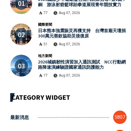
銅 游泳射箭籃球跆拳道展現青年競技實力
77
Aug 07, 2026
國際要聞
日本熊本強震賑災再獲支持 台灣首廟天壇捐
300萬元善款協助災後復原
51
Aug 07, 2026
地方新聞
2026城鎮韌性演習加入通訊測試 NCC行動網
路降速演練驗證國家通訊防護能力
77
Aug 07, 2026
CATEGORY WIDGET
最新消息
5807