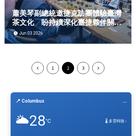
蕭美琴副總統邀捷克訪團體驗臺灣
茶文化 盼持續深化臺捷夥伴關係
拓展交流共同守護自由民主價值
Jun 03 2026
1
2
3
📍 Columbus
...
28
🌥️
°C
🌡️ 多雲時陰 ›