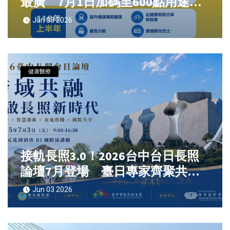
最廣 7月1日加碼至600點用途再
擴大打造健康生活卡
Jun 03 2026
健康醫療
接軌長照3.0！2026台中台日長照
論壇7月登場 臺日專家齊聚共探
高齡照護新未來發展
Jun 03 2026