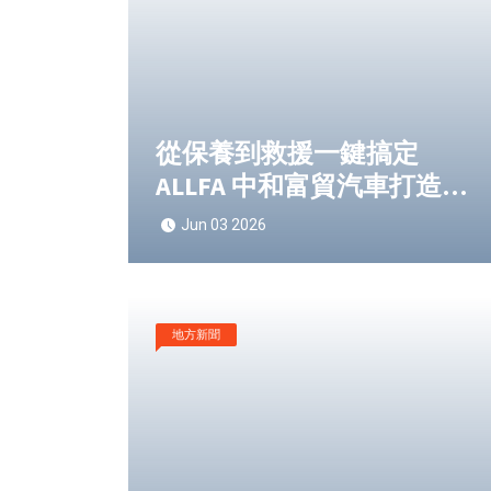
從保養到救援一鍵搞定
ALLFA 中和富貿汽車打造法
系車LINE智慧服務
Jun 03 2026
地方新聞