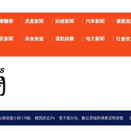
康醫療
房產新聞
財經新聞
汽車新聞
優惠資
音新聞
美食旅遊
運動娛樂
地方新聞
社會政
收盤小跌170點 櫃買跌近2% 電子股分化、數位雲端與傳產逆勢撐盤
20