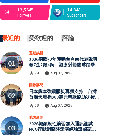
12,5645
14,343
Follwers
Subscribers
最近的
受歡迎的
評論
運動娛樂
2026國際少年運動會台南代表隊勇
奪7金2銀4銅 游泳射箭籃球跆拳道
展現青年競技實力
84
Aug 07, 2026
國際要聞
日本熊本強震賑災再獲支持 台灣
首廟天壇捐300萬元善款協助災後復
原
58
Aug 07, 2026
地方新聞
2026城鎮韌性演習加入通訊測試
NCC行動網路降速演練驗證國家通
訊防護能力