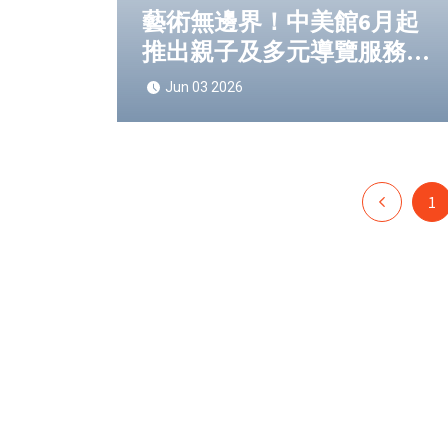
藝術無邊界！中美館6月起
推出親子及多元導覽服務全
面升級，打造跨世代共融美
Jun 03 2026
感體驗
1