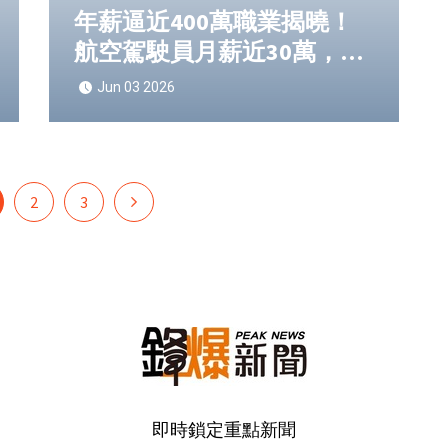
年薪逼近400萬職業揭曉！
航空駕駛員月薪近30萬，高
競爭力難被取代
Jun 03 2026
2
3
即時鎖定重點新聞