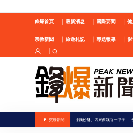
鋒爆首頁
最新消息
國際要聞
健
宗教新聞
旅遊札記
專題報導
影
路臺南味」走進喜樹老街 義美香餅舖古早味麵粉酥、四果餅飄香一甲子
突發新聞
台股