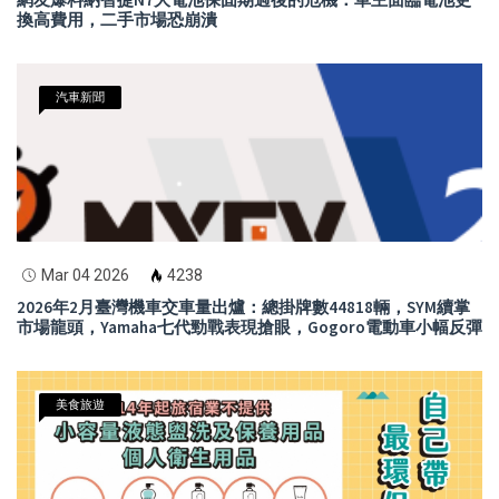
換高費用，二手市場恐崩潰
汽車新聞
Mar 04 2026
4238
2026年2月臺灣機車交車量出爐：總掛牌數44818輛，SYM續掌
市場龍頭，Yamaha七代勁戰表現搶眼，Gogoro電動車小幅反彈
美食旅遊