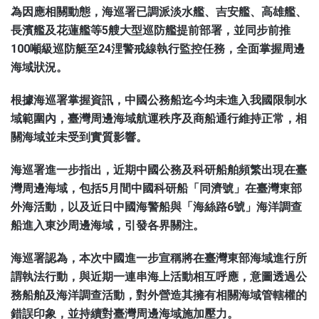
為因應相關動態，海巡署已調派淡水艦、吉安艦、高雄艦、
長濱艦及花蓮艦等5艘大型巡防艦提前部署，並同步前推
100噸級巡防艇至24浬警戒線執行監控任務，全面掌握周邊
海域狀況。
根據海巡署掌握資訊，中國公務船迄今均未進入我國限制水
域範圍內，臺灣周邊海域航運秩序及商船通行維持正常，相
關海域並未受到實質影響。
海巡署進一步指出，近期中國公務及科研船舶頻繁出現在臺
灣周邊海域，包括5月間中國科研船「同濟號」在臺灣東部
外海活動，以及近日中國海警船與「海絲路6號」海洋調查
船進入東沙周邊海域，引發各界關注。
海巡署認為，本次中國進一步宣稱將在臺灣東部海域進行所
謂執法行動，與近期一連串海上活動相互呼應，意圖透過公
務船舶及海洋調查活動，對外營造其擁有相關海域管轄權的
錯誤印象，並持續對臺灣周邊海域施加壓力。