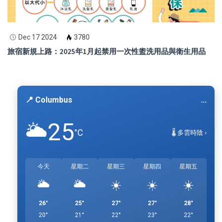
Dec 17 2024
3780
旅宿新規上路：2025年1月起禁用一次性盥洗用品與衛生用品
📍 Columbus
...
25
🌥️
°C
🌡️ 多雲時陰 ›
今天
星期二
星期三
星期四
星期五
🌥️
🌥️
☀️
☀️
☀️
26°
25°
27°
27°
28°
20°
21°
22°
23°
22°