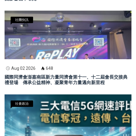
社團快訊
Aug 02 2026
648
國際同濟會澎嘉南區新力量同濟會第十一、十二屆會長交接典
禮登場 傳承公益精神、凝聚青年力量邁向新里程
社會政治