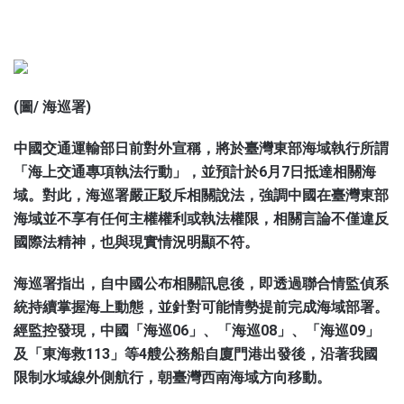
鋒爆新聞
(圖/ 海巡署)
中國交通運輸部日前對外宣稱，將於臺灣東部海域執行所謂
「海上交通專項執法行動」，並預計於6月7日抵達相關海
域。對此，海巡署嚴正駁斥相關說法，強調中國在臺灣東部
海域並不享有任何主權權利或執法權限，相關言論不僅違反
國際法精神，也與現實情況明顯不符。
海巡署指出，自中國公布相關訊息後，即透過聯合情監偵系
統持續掌握海上動態，並針對可能情勢提前完成海域部署。
經監控發現，中國「海巡06」、「海巡08」、「海巡09」
及「東海救113」等4艘公務船自廈門港出發後，沿著我國
限制水域線外側航行，朝臺灣西南海域方向移動。