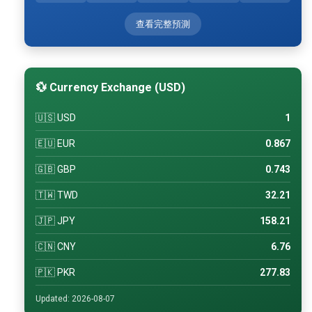
查看完整預測
💱 Currency Exchange (USD)
🇺🇸 USD
1
🇪🇺 EUR
0.867
🇬🇧 GBP
0.743
🇹🇼 TWD
32.21
🇯🇵 JPY
158.21
🇨🇳 CNY
6.76
🇵🇰 PKR
277.83
Updated: 2026-08-07