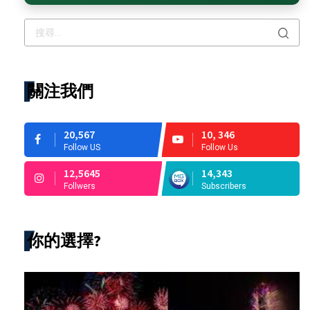
關注我們
20,567
10, 346
Follow US
Follow Us
12,5645
14,343
Follwers
Subscribers
你的選擇?