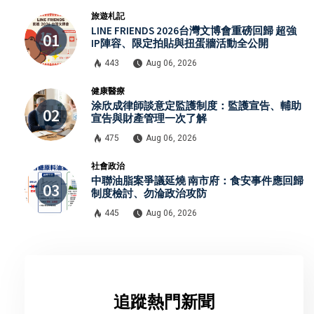
旅遊札記
LINE FRIENDS 2026台灣文博會重磅回歸 超強
IP陣容、限定拍貼與扭蛋牆活動全公開
443
Aug 06, 2026
健康醫療
涂欣成律師談意定監護制度：監護宣告、輔助
宣告與財產管理一次了解
475
Aug 06, 2026
社會政治
中聯油脂案爭議延燒 南市府：食安事件應回歸
制度檢討、勿淪政治攻防
445
Aug 06, 2026
追蹤熱門新聞