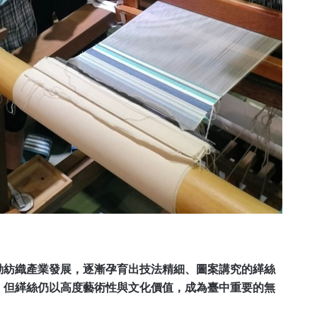
動紡織產業發展，逐漸孕育出技法精細、圖案講究的緙絲
，但緙絲仍以高度藝術性與文化價值，成為臺中重要的無