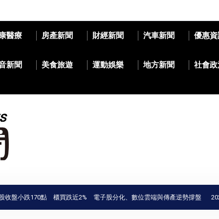
康醫療
房產新聞
財經新聞
汽車新聞
優惠資
音新聞
美食旅遊
運動娛樂
地方新聞
社會政
0點 櫃買跌近2% 電子股分化、數位雲端與傳產逆勢撐盤
2026台南城