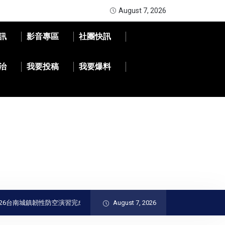
August 7, 2026
訊
影音專區
社團快訊
治
我要投稿
我要爆料
鎮韌性防空演習完成｜黃偉哲肯定全民防衛與防空避難整備
August 7, 2026
精湛交通工業投資5.