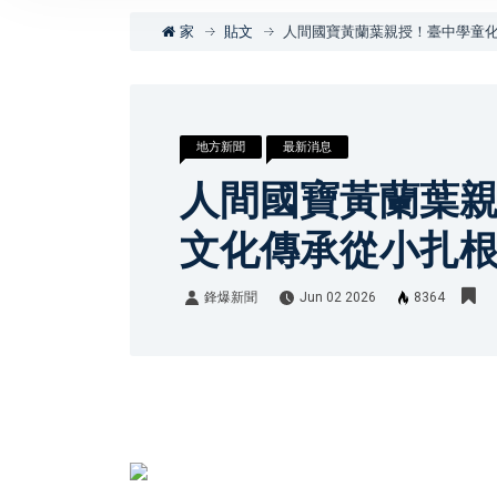
家
貼文
人間國寶黃蘭葉親授！臺中學童
地方新聞
最新消息
人間國寶黃蘭葉
文化傳承從小扎
鋒爆新聞
Jun 02 2026
8364
鋒爆新聞