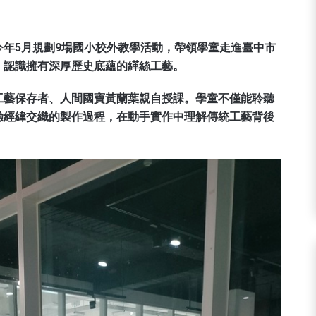
年5月規劃9場國小校外教學活動，帶領學童走進臺中市
，認識擁有深厚歷史底蘊的緙絲工藝。
工藝保存者、人間國寶黃蘭葉親自授課。學童不僅能聆聽
驗經緯交織的製作過程，在動手實作中理解傳統工藝背後