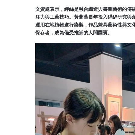
文資處表示，緙絲是融合織造與書畫藝術的傳
注力與工藝技巧。黃蘭葉長年投入緙絲研究與
運用在地植物進行染製，作品兼具藝術性與文化
保存者，成為備受推崇的人間國寶。