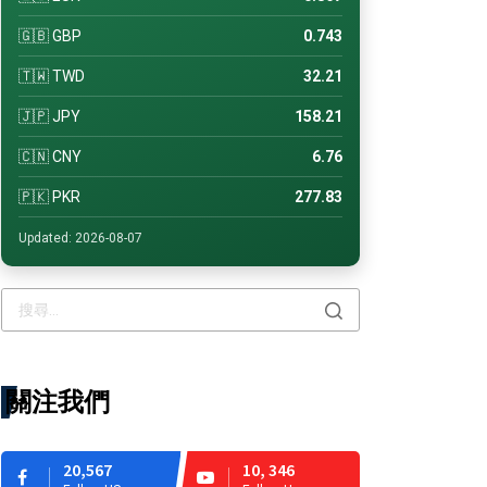
🇬🇧 GBP
0.743
🇹🇼 TWD
32.21
🇯🇵 JPY
158.21
🇨🇳 CNY
6.76
🇵🇰 PKR
277.83
Updated: 2026-08-07
關注我們
20,567
10, 346