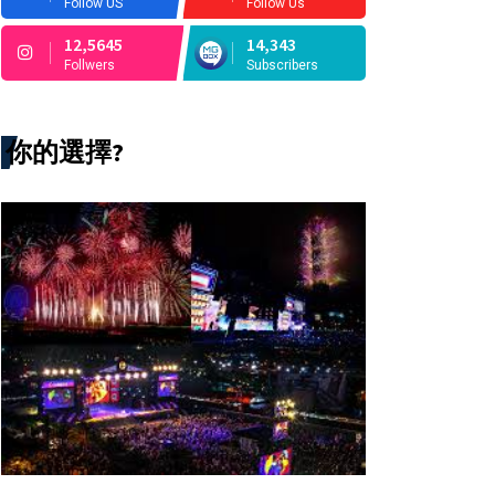
Follow US
Follow Us
12,5645
14,343
Follwers
Subscribers
你的選擇?