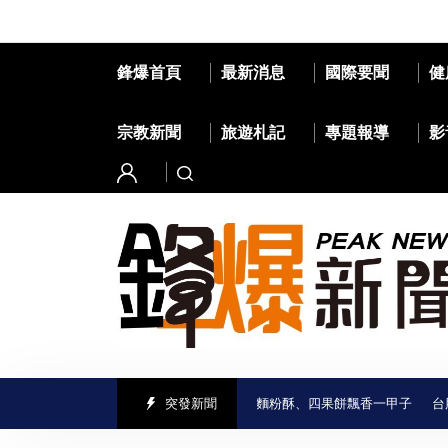
鋒爆首頁
最新消息
國際要聞
健
宗教新聞
旅遊札記
專題報導
影
進喜樹老街 義美香餅舖古早味麵粉酥、四果餅飄香一甲子
突發新聞
台股收盤小跌17