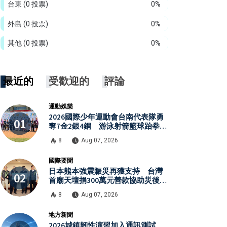
台東
(0 投票)
0%
外島
(0 投票)
0%
其他
(0 投票)
0%
最近的
受歡迎的
評論
運動娛樂
2026國際少年運動會台南代表隊勇
奪7金2銀4銅 游泳射箭籃球跆拳道
展現青年競技實力
8
Aug 07, 2026
國際要聞
日本熊本強震賑災再獲支持 台灣
首廟天壇捐300萬元善款協助災後復
原
8
Aug 07, 2026
地方新聞
2026城鎮韌性演習加入通訊測試