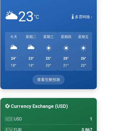
23
🌥️
°C
🌡️ 多雲時陰 ›
今天
星期二
星期三
星期四
星期五
🌥️
🌥️
☀️
☀️
☀️
24°
23°
25°
25°
26°
18°
19°
20°
21°
20°
查看完整預測
💱 Currency Exchange (USD)
🇺🇸 USD
1
🇪🇺 EUR
0.867