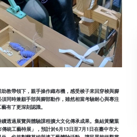
業助教帶領下，親手操作織布機，感受梭子來回穿梭與腳
必須同時兼顧手部與腳部動作，雖然相當考驗耐心與專注
工藝有了更深刻認識。
持續透過展覽與體驗課程擴大文化傳承成果。集結黃蘭葉
市傳統工藝特展」，預計於6月13日至7月1日在臺中市大