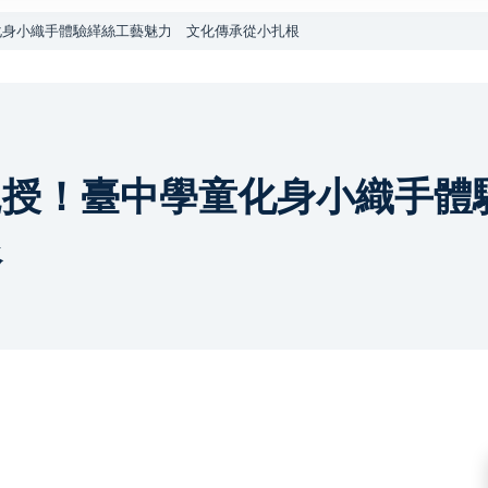
化身小織手體驗緙絲工藝魅力 文化傳承從小扎根
親授！臺中學童化身小織手
根