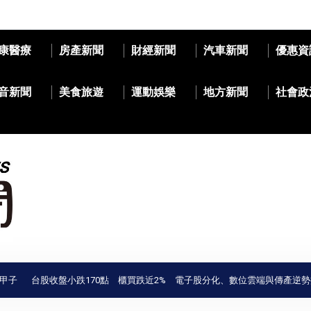
康醫療
房產新聞
財經新聞
汽車新聞
優惠資
音新聞
美食旅遊
運動娛樂
地方新聞
社會政
台股收盤小跌170點 櫃買跌近2% 電子股分化、數位雲端與傳產逆勢撐盤