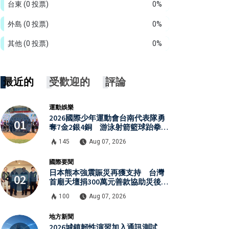
台東
(0 投票)
0%
外島
(0 投票)
0%
其他
(0 投票)
0%
最近的
受歡迎的
評論
運動娛樂
2026國際少年運動會台南代表隊勇
奪7金2銀4銅 游泳射箭籃球跆拳道
展現青年競技實力
145
Aug 07, 2026
國際要聞
日本熊本強震賑災再獲支持 台灣
首廟天壇捐300萬元善款協助災後復
原
100
Aug 07, 2026
地方新聞
2026城鎮韌性演習加入通訊測試