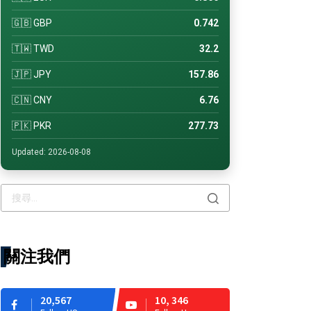
🇬🇧 GBP
0.742
🇹🇼 TWD
32.2
🇯🇵 JPY
157.86
🇨🇳 CNY
6.76
🇵🇰 PKR
277.73
Updated: 2026-08-08
關注我們
20,567
10, 346