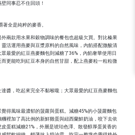
隔壁同事忍不住回頭！
著嚼著全是純粹的麥香。
另外兩款用水果和穀物調味的餐包也超級欠買。對比榛果
，靈活運用燕麥與豆漿原料的自然風味，內餡搭配微酸清
眾最愛的紅豆燕麥麵包則減糖了36%，內餡奢華使用日
反而更能吃到紅豆本身的自然甘甜，配上燕麥粒一粒粒微
士達醬，吃起來完全不黏喉嚨；大眾最愛的紅豆燕麥麵包
覺得風味最濃郁的菠蘿與蛋糕。減糖45%的小菠蘿麵包
麵糰裡加了高比例的新鮮雞蛋與紐西蘭鮮奶油，咬下去依
皮蛋糕減糖21%，外層是琥珀色澤、散發醇厚蛋黃香的
口感鬆軟細緻，輕薄抹上奶油霜，吃完一整塊也覺得格外