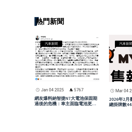
熱門新聞
汽車新聞
汽車新
Jan 04 2025
5767
Mar 04 
網友爆料納智捷N7大電池保固期
2026年2
過後的危機：車主面臨電池更換
總掛牌數44
高費用，二手市場恐崩潰
龍頭，Yam
眼，Gogo