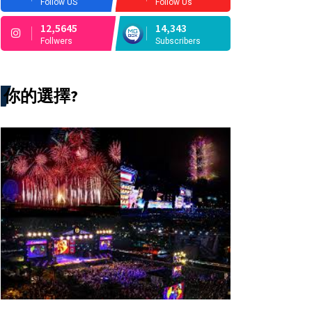
Follow US
Follow Us
12,5645
14,343
Follwers
Subscribers
你的選擇?