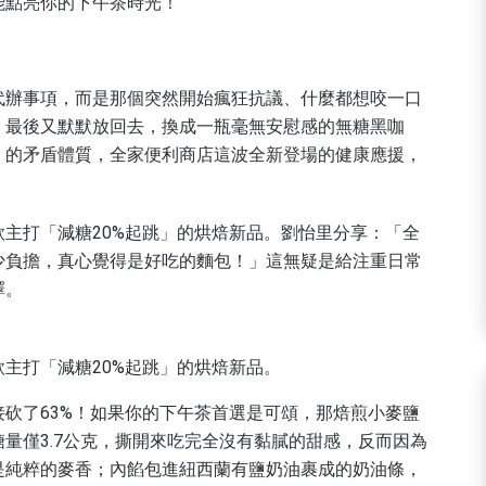
能點亮你的下午茶時光！
代辦事項，而是那個突然開始瘋狂抗議、什麼都想咬一口
，最後又默默放回去，換成一瓶毫無安慰感的無糖黑咖
」的矛盾體質，全家便利商店這波全新登場的健康應援，
主打「減糖20%起跳」的烘焙新品。劉怡里分享：「全
少負擔，真心覺得是好吃的麵包！」這無疑是給注重日常
擇。
主打「減糖20%起跳」的烘焙新品。
砍了63%！如果你的下午茶首選是可頌，那焙煎小麥鹽
量僅3.7公克，撕開來吃完全沒有黏膩的甜感，反而因為
是純粹的麥香；內餡包進紐西蘭有鹽奶油裹成的奶油條，