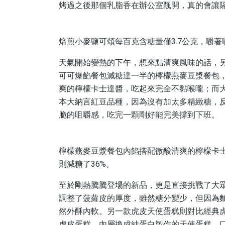
烤過之後那個乳脂香在辦公室飄開，真的會讓
焙煎小麥鹽可頌每百克含糖量僅3.7公克，嚼
天氣開始變熱的下午，想來點清爽風味的話，
可可爆餡餐包減糖達一半的檸檬燕麥豆漿餐包
爽的檸檬卡士達醬，吃起來完全不黏喉嚨；而大
本大納言紅豆品種，因為沒有加太多精緻糖，
脆的咀嚼感，吃完一顆剛好能完美撐到下班。
檸檬燕麥豆漿餐包內餡搭配微酸清爽的檸檬卡
則減糖了36%。
至於剛熱騰騰登場的新品，更是直接挑戰了大眾
調整了菠蘿皮的厚度，雖然糖分變少，但因為
然外酥內軟。另一款虎皮天使蛋糕則對比經典虎
虎皮蛋糕，內層換成純蛋白製作的天使蛋糕，