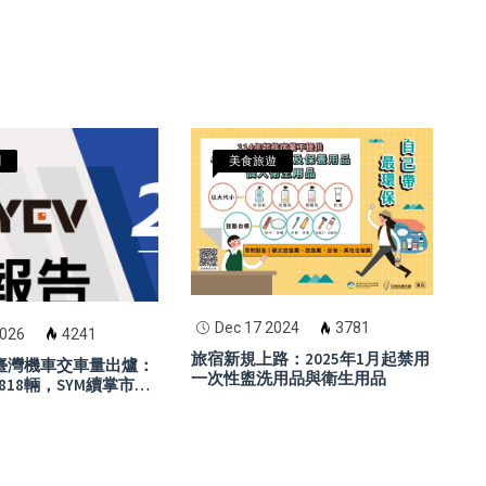
聞
美食旅遊
Dec 17 2024
3781
2026
4241
旅宿新規上路：2025年1月起禁用
月臺灣機車交車量出爐：
一次性盥洗用品與衛生用品
818輛，SYM續掌市場
aha七代勁戰表現搶
ro電動車小幅反彈