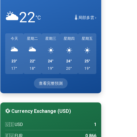
22
🌥️
°C
🌡️ 局部多雲 ›
今天
星期二
星期三
星期四
星期五
🌥️
🌥️
☀️
☀️
☀️
23°
22°
24°
24°
25°
17°
18°
19°
20°
19°
查看完整預測
💱 Currency Exchange (USD)
🇺🇸 USD
1
🇪🇺 EUR
0.866