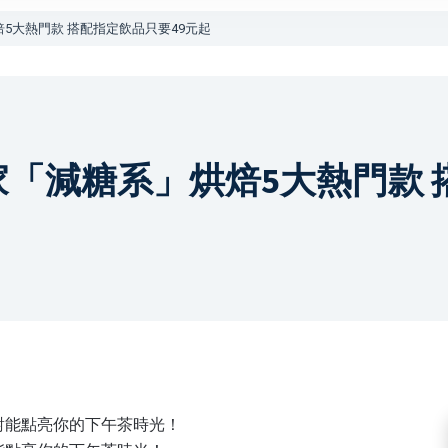
5大熱門款 搭配指定飲品只要49元起
家「減糖系」烘焙5大熱門款