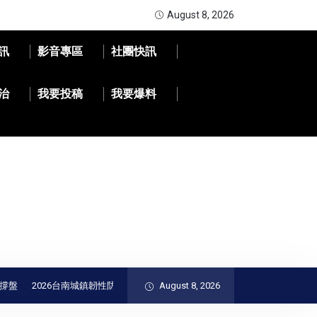
August 8, 2026
訊
影音專區
社團快訊
治
我要投稿
我要爆料
2026台南城鎮韌性防空演習完成｜黃偉哲肯定全民防衛與防空避難整備
August 8, 2026
精