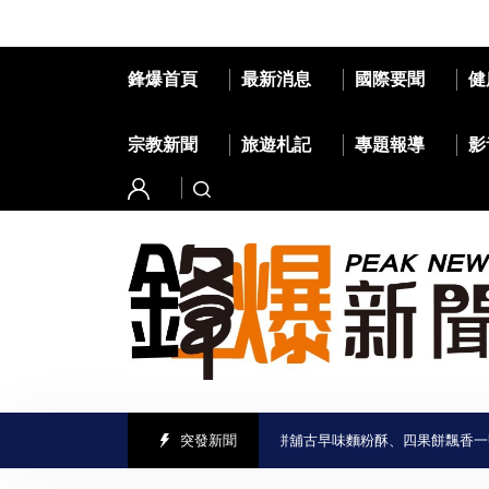
鋒爆首頁
最新消息
國際要聞
健
宗教新聞
旅遊札記
專題報導
影
甜引路臺南味」走進喜樹老街 義美香餅舖古早味麵粉酥、四果餅飄香一甲子
突發新聞