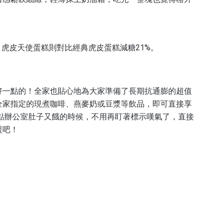
，虎皮天使蛋糕則對比經典虎皮蛋糕減糖21%。
好一點的！全家也貼心地為大家準備了長期抗通膨的超值
全家指定的現煮咖啡、燕麥奶或豆漿等飲品，即可直接享
三點辦公室肚子又餓的時候，不用再盯著標示嘆氣了，直接
援吧！