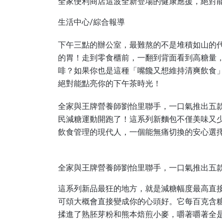
全家便利商店這波全新登場的健康應援，絕對
生活中心/綜合報導
下午三點的辦公室，最難熬的不是堆積如山的
的胃！走到零食櫃前，一翻到背面看到高糖量
啡？如果你也是這種「嘴饞又想維持清爽飲食
絕對能點亮你的下午茶時光！
全家與王牌營養師劉怡里聯手，一口氣推出五款
民減糖運動開跑了！這系列新麵包不僅美味又
飲食管理的現代人，一個能無痛切換的安心選
全家與王牌營養師劉怡里聯手，一口氣推出五款
這系列新品最狂的地方，就是減糖幅度最高直接
可頌大概會直接變成你的心頭好。它每百克含糖
揉進了熟胚芽粉和熊本焙煎小麥，嚼著嚼著全