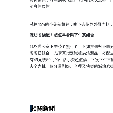
清爽無負擔。
減糖45%的小菠蘿麵包，咬下去依然外酥內軟
聰明省錢配！超值早餐與下午茶組合
既然辦公室下午茶避無可避，不如挑個對身體
餐餐搭組合。凡購買指定減糖烘焙新品，搭配
有49元或59元的生活小資超值價。下次下午
去全家挑一個分量剛好、合理又快樂的減糖應
相關新聞