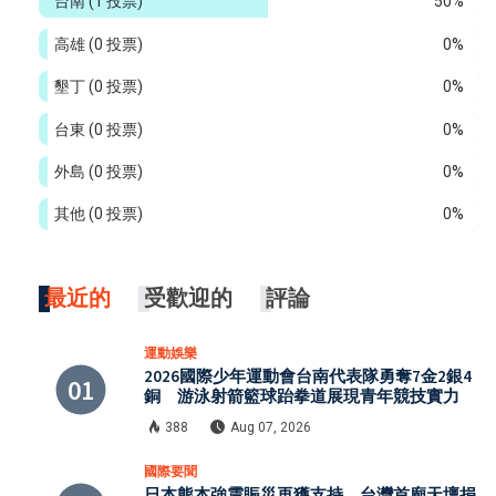
台南
(1 投票)
50%
高雄
(0 投票)
0%
墾丁
(0 投票)
0%
台東
(0 投票)
0%
外島
(0 投票)
0%
其他
(0 投票)
0%
最近的
受歡迎的
評論
運動娛樂
2026國際少年運動會台南代表隊勇奪7金2銀4
銅 游泳射箭籃球跆拳道展現青年競技實力
388
Aug 07, 2026
國際要聞
日本熊本強震賑災再獲支持 台灣首廟天壇捐