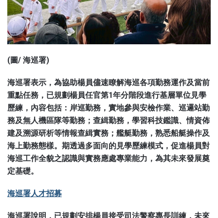
(圖/ 海巡署)
海巡署表示，為協助楊員儘速瞭解海巡各項勤務運作及當前
重點任務，已規劃楊員任官第1年分階段進行基層單位見學
歷練，內容包括：岸巡勤務，實地參與安檢作業、巡邏站勤
務及無人機區隊等勤務；查緝勤務，學習科技鑑識、情資佈
建及溯源研析等情報查緝實務；艦艇勤務，熟悉船艇操作及
海上勤務態樣。期透過多面向的見學歷練模式，促進楊員對
海巡工作全貌之認識與實務應處專業能力，為其未來發展奠
定基礎。
海巡署人才招募
海巡署說明，已規劃安排楊員接受司法警察專長訓練，未來