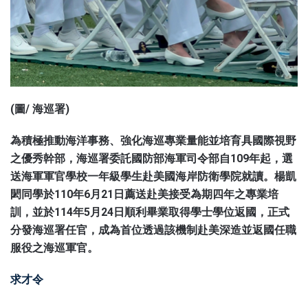
(圖/ 海巡署)
為積極推動海洋事務、強化海巡專業量能並培育具國際視野
之優秀幹部，海巡署委託國防部海軍司令部自109年起，選
送海軍軍官學校一年級學生赴美國海岸防衛學院就讀。楊凱
閎同學於110年6月21日薦送赴美接受為期四年之專業培
訓，並於114年5月24日順利畢業取得學士學位返國，正式
分發海巡署任官，成為首位透過該機制赴美深造並返國任職
服役之海巡軍官。
求才令