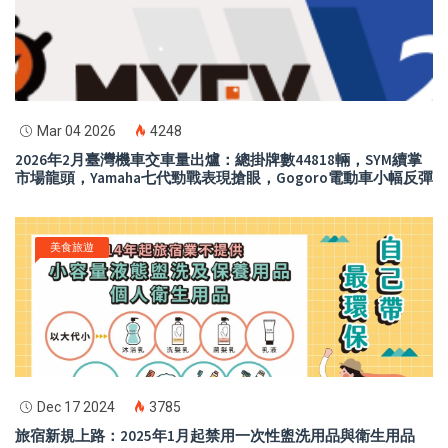
Mar 04 2026
4248
2026年2月臺灣機車交車量出爐：總掛牌數44818輛，SYM續掌
市場龍頭，Yamaha七代勁戰表現搶眼，Gogoro電動車小幅反彈
美食旅遊
Dec 17 2024
3785
旅宿新規上路：2025年1月起禁用一次性盥洗用品與衛生用品