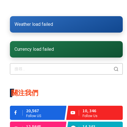
Weather load failed
Currency load failed
關注我們
20,567
10, 346
Follow US
Follow Us
12,5645
14,343