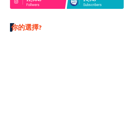
Follwers
Subscribers
你的選擇?