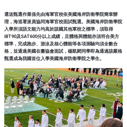
選送甄選作業係先由海軍官校依美國海岸防衛學院簡章辦
理，海巡署派員協同海軍官校面試甄選。美國海岸防衛學院
入學所須語文能力均高於該國其他軍校之標準，須取得
iBT90及SAT600分以上成績，且體格與體能亦須符合美方
標準，完成跑步、游泳及核心體能等各項測驗均須全數合
格，並通過美國在臺協會面試，楊凱閎同學即為通過該嚴格
甄選成為我國首位入學美國海岸防衛學院之學生。