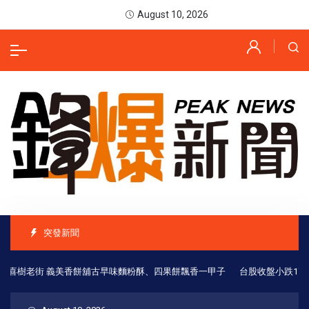
August 10, 2026
突發新聞
喜樹老街 義美香餅舖古早味麵粉酥、四果餅飄香一甲子
台股收盤小跌170