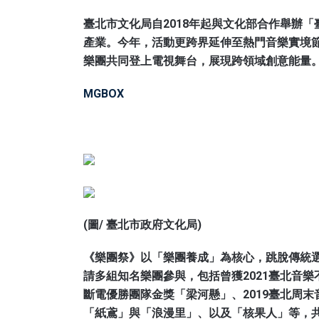
臺北市文化局自2018年起與文化部合作舉辦
產業。今年，活動更跨界延伸至熱門音樂實境
樂團共同登上電視舞台，展現跨領域創意能量
MGBOX
(圖/ 臺北市政府文化局)
《樂團祭》以「樂團養成」為核心，跳脫傳統選
請多組知名樂團參與，包括曾獲2021臺北音樂
斷電優勝團隊金獎「梁河懸」、2019臺北周末
「紙鳶」與「浪漫里」、以及「核果人」等，