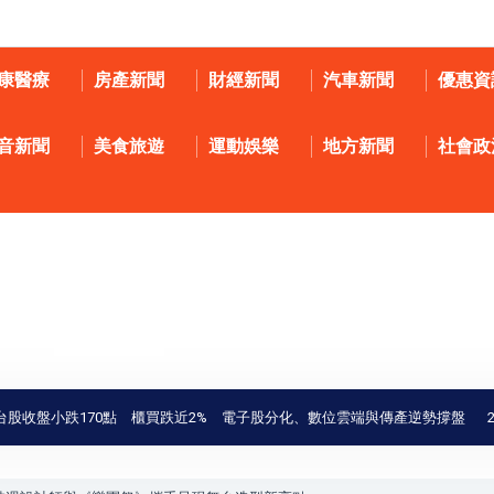
康醫療
房產新聞
財經新聞
汽車新聞
優惠資
音新聞
美食旅遊
運動娛樂
地方新聞
社會政
小跌170點 櫃買跌近2% 電子股分化、數位雲端與傳產逆勢撐盤
2026