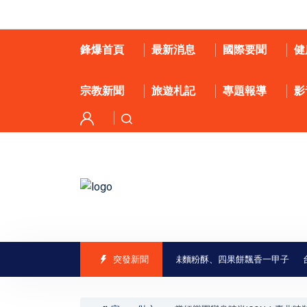
鋒爆首頁
最新消息
國際要聞
健
宗教新聞
旅遊札記
專題報導
影
南味」走進喜樹老街 義美香餅舖古早味麵粉酥、四果餅飄香一甲子
突發新聞
台股收盤