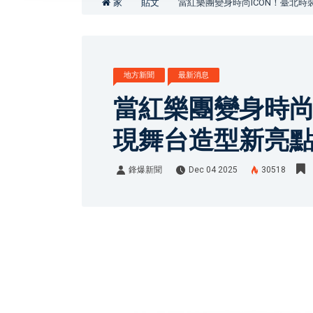
家
貼文
當紅樂團變身時尚ICON！臺北
地方新聞
最新消息
當紅樂團變身時尚
現舞台造型新亮
鋒爆新聞
Dec 04 2025
30518
鋒爆新聞