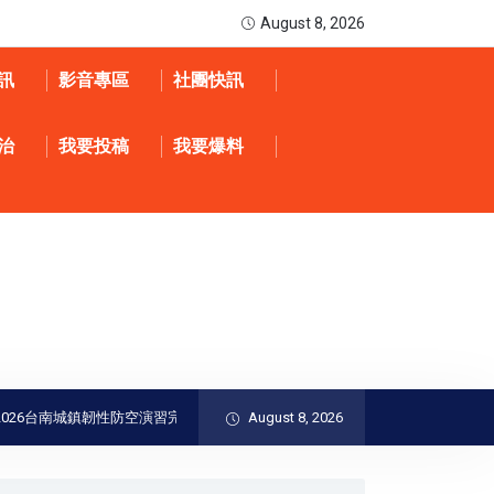
August 8, 2026
訊
影音專區
社團快訊
治
我要投稿
我要爆料
台南城鎮韌性防空演習完成｜黃偉哲肯定全民防衛與防空避難整備
August 8, 2026
精湛交通工業