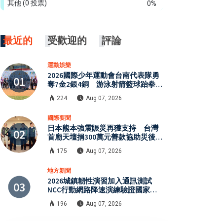
其他
(0 投票)
0%
最近的
受歡迎的
評論
運動娛樂
2026國際少年運動會台南代表隊勇
奪7金2銀4銅 游泳射箭籃球跆拳道
展現青年競技實力
224
Aug 07, 2026
國際要聞
日本熊本強震賑災再獲支持 台灣
首廟天壇捐300萬元善款協助災後復
原
175
Aug 07, 2026
地方新聞
2026城鎮韌性演習加入通訊測試
NCC行動網路降速演練驗證國家通
訊防護能力
196
Aug 07, 2026