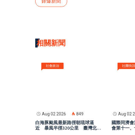
鋒爆新聞
相關新聞
社會政治
社團快
Aug 02 2026
849
Aug 02 
白海豚颱風最新路徑朝琉球逼
國際同濟會
近 暴風半徑320公里 臺灣北部
會第十一、
受影響機率曝光
登場 傳承