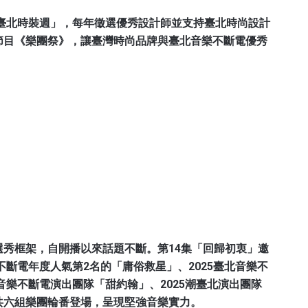
「臺北時裝週」，每年徵選優秀設計師並支持臺北時尚設計
節目《樂團祭》，讓臺灣時尚品牌與臺北音樂不斷電優秀
。
秀框架，自開播以來話題不斷。第14集「回歸初衷」邀
不斷電年度人氣第2名的「庸俗救星」、2025臺北音樂不
音樂不斷電演出團隊「甜約翰」、2025潮臺北演出團隊
共六組樂團輪番登場，呈現堅強音樂實力。