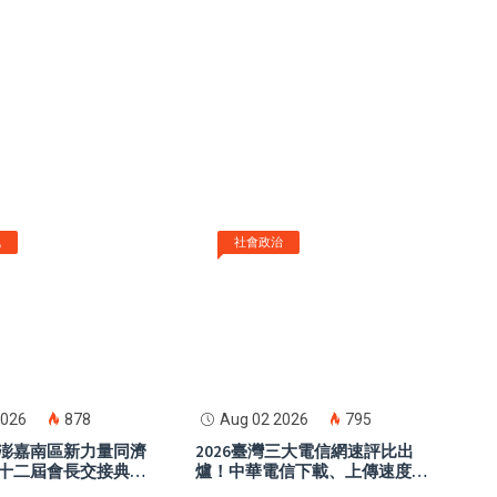
訊
社會政治
2026
878
Aug 02 2026
795
澎嘉南區新力量同濟
2026臺灣三大電信網速評比出
十二屆會長交接典禮
爐！中華電信下載、上傳速度奪
公益精神、凝聚青年
冠 5G體驗與可靠性一次看