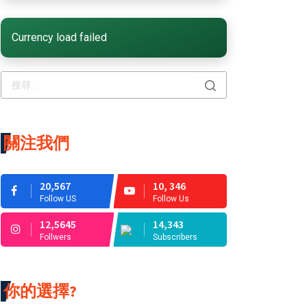
Currency load failed
關注我們
20,567
10, 346
Follow US
Follow Us
12,5645
14,343
Follwers
Subscribers
你的選擇?