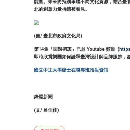
能量。未來將持續串聯不同文化資源，結合臺
北的創意力量持續被看見。
(圖/ 臺北市政府文化局)
第14集「回歸初衷」已於 Youtube 頻道
(
http
即時欣賞樂團如何詮釋臺灣設計師品牌服飾，
國立中正大學碩士在職專班招生資訊
鋒爆新聞
(文/ 呂佳佳)