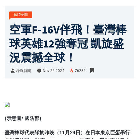
國際要聞
空軍F-16V伴飛！臺灣棒
球英雄12強奪冠 凱旋盛
況震撼全球！
鋒爆新聞
Nov 25 2024
76235
鋒爆新聞
(示意圖/ 國防部)
臺灣棒球代表隊於昨晚（11月24日）在日本東京巨蛋舉行