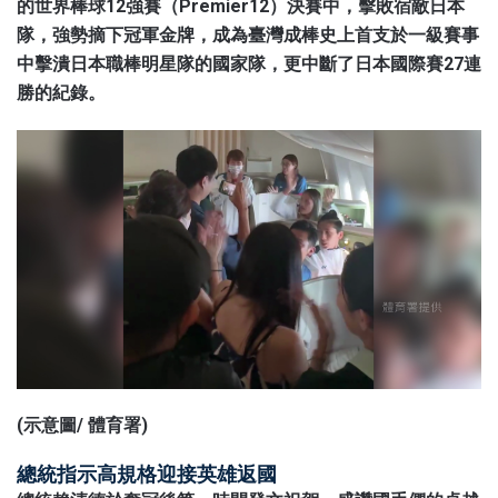
的世界棒球12強賽（Premier12）決賽中，擊敗宿敵日本
隊，強勢摘下冠軍金牌，成為臺灣成棒史上首支於一級賽事
中擊潰日本職棒明星隊的國家隊，更中斷了日本國際賽27連
勝的紀錄。
(示意圖/ 體育署)
總統指示高規格迎接英雄返國