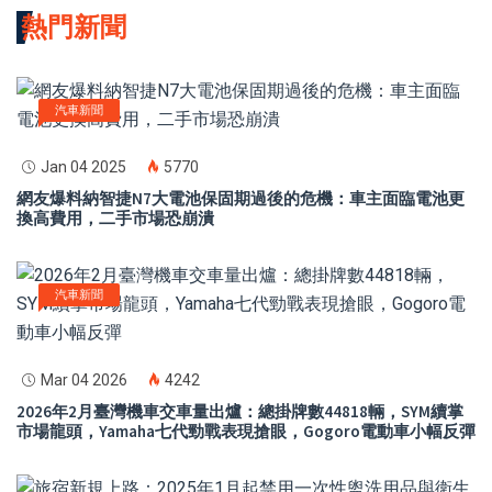
熱門新聞
汽車新聞
Jan 04 2025
5770
網友爆料納智捷N7大電池保固期過後的危機：車主面臨電池更
換高費用，二手市場恐崩潰
汽車新聞
Mar 04 2026
4242
2026年2月臺灣機車交車量出爐：總掛牌數44818輛，SYM續掌
市場龍頭，Yamaha七代勁戰表現搶眼，Gogoro電動車小幅反彈