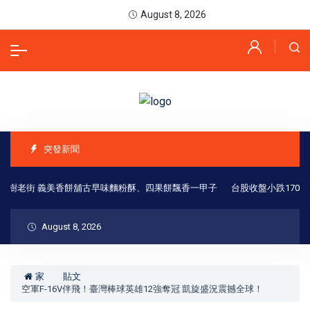
August 8, 2026
突發新聞
樹老街 義美香餅舖古早味麵粉酥、四果餅飄香一甲子
台股收盤小跌170點
August 8, 2026
家
貼文
空軍F-16V伴飛！臺灣棒球英雄12強奪冠 凱旋盛況震撼全球！