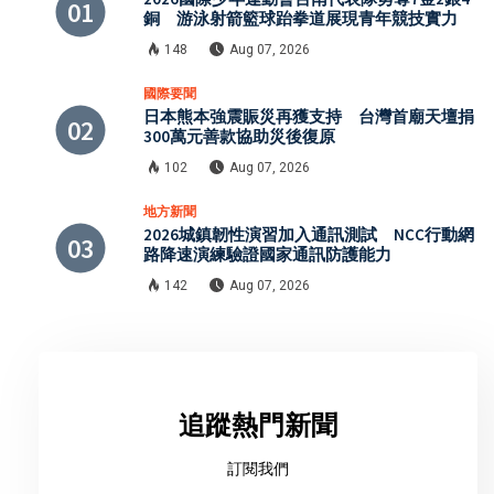
銅 游泳射箭籃球跆拳道展現青年競技實力
148
Aug 07, 2026
國際要聞
日本熊本強震賑災再獲支持 台灣首廟天壇捐
300萬元善款協助災後復原
102
Aug 07, 2026
地方新聞
2026城鎮韌性演習加入通訊測試 NCC行動網
路降速演練驗證國家通訊防護能力
142
Aug 07, 2026
追蹤熱門新聞
訂閱我們