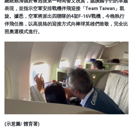
總統賴清德於奪冠後第一時間發文祝賀，盛讚國手們的卓越
表現，並指示空軍安排戰機伴飛迎接「Team Taiwan」凱
旋。據悉，空軍將派出四聯隊的4架F-16V戰機，今晚執行
伴飛任務，以高規格的迎接方式向棒球英雄們致敬，完全比
照奧運模式進行。
(示意圖/ 體育署)