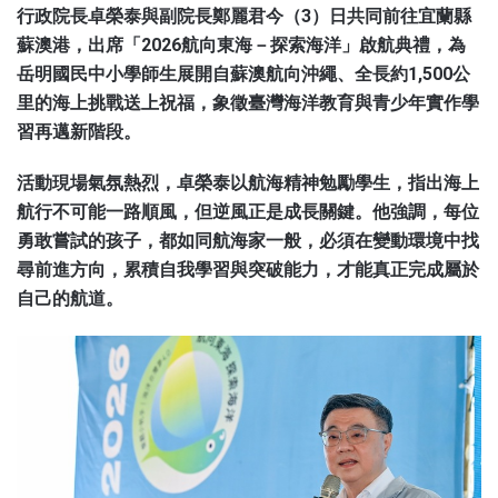
行政院長卓榮泰與副院長鄭麗君今（3）日共同前往宜蘭縣
蘇澳港，出席「2026航向東海－探索海洋」啟航典禮，為
岳明國民中小學師生展開自蘇澳航向沖繩、全長約1,500公
里的海上挑戰送上祝福，象徵臺灣海洋教育與青少年實作學
習再邁新階段。
活動現場氣氛熱烈，卓榮泰以航海精神勉勵學生，指出海上
航行不可能一路順風，但逆風正是成長關鍵。他強調，每位
勇敢嘗試的孩子，都如同航海家一般，必須在變動環境中找
尋前進方向，累積自我學習與突破能力，才能真正完成屬於
自己的航道。