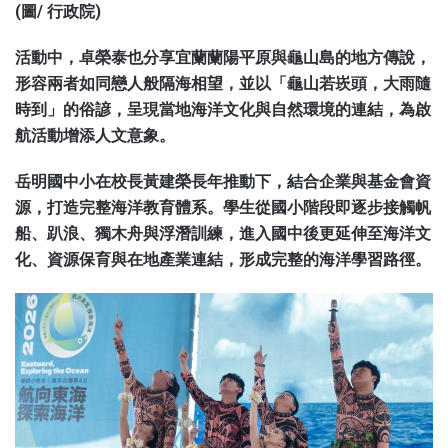
(圖/ 行政院)
活動中，卓榮泰也分享宜蘭蘭陽平原與龜山島的地方傳說，
形容兩者如同戀人般隔海相望，並以「龜山若崁頭，大雨隨
時到」的俗諺，呈現當地海洋文化與自然環境的連結，為啟
航活動增添人文意象。
岳明國中小在校長黃建榮長年推動下，結合企業與基金會資
源，打造完整海洋教育體系。學生從國小階段即逐步接觸帆
船、趴浪、獨木舟與浮潛訓練，進入國中後更延伸至海洋文
化、資源保育與在地產業連結，形成完整的海洋學習路徑。