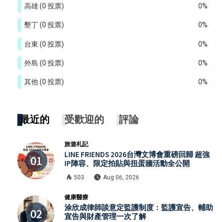
高雄
(0 投票)
0%
墾丁
(0 投票)
0%
台東
(0 投票)
0%
外島
(0 投票)
0%
其他
(0 投票)
0%
最近的
受歡迎的
評論
旅遊札記
LINE FRIENDS 2026台灣文博會重磅回歸 超強
IP陣容、限定拍貼與扭蛋牆活動全公開
503
Aug 06, 2026
健康醫療
涂欣成律師談意定監護制度：監護宣告、輔助
宣告與財產管理一次了解