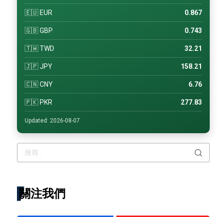
🇪🇺 EUR
0.867
🇬🇧 GBP
0.743
🇹🇼 TWD
32.21
🇯🇵 JPY
158.21
🇨🇳 CNY
6.76
🇵🇰 PKR
277.83
Updated: 2026-08-07
關注我們