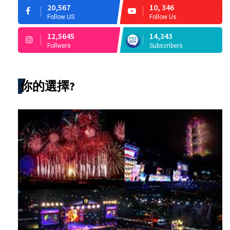
20,567
10, 346
Follow US
Follow Us
12,5645
14,343
Follwers
Subscribers
你的選擇?