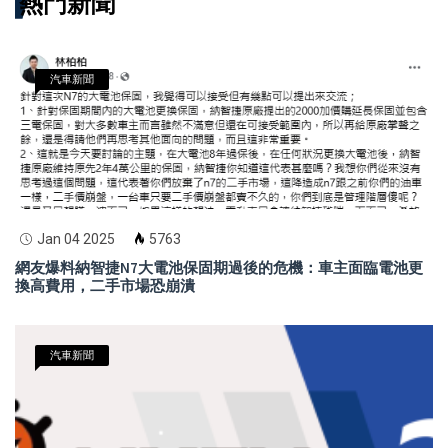
熱門新聞
汽車新聞
Jan 04 2025
5763
網友爆料納智捷N7大電池保固期過後的危機：車主面臨電池更
換高費用，二手市場恐崩潰
汽車新聞