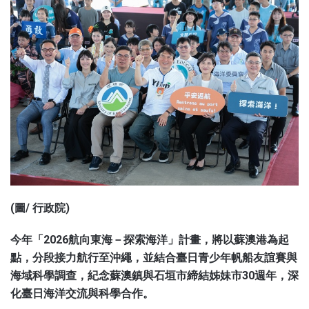
(圖/ 行政院)
今年「2026航向東海－探索海洋」計畫，將以蘇澳港為起
點，分段接力航行至沖繩，並結合臺日青少年帆船友誼賽與
海域科學調查，紀念蘇澳鎮與石垣市締結姊妹市30週年，深
化臺日海洋交流與科學合作。