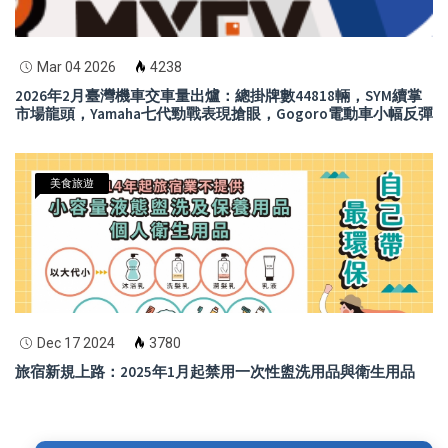
Mar 04 2026
4238
2026年2月臺灣機車交車量出爐：總掛牌數44818輛，SYM續掌
市場龍頭，Yamaha七代勁戰表現搶眼，Gogoro電動車小幅反彈
美食旅遊
Dec 17 2024
3780
旅宿新規上路：2025年1月起禁用一次性盥洗用品與衛生用品