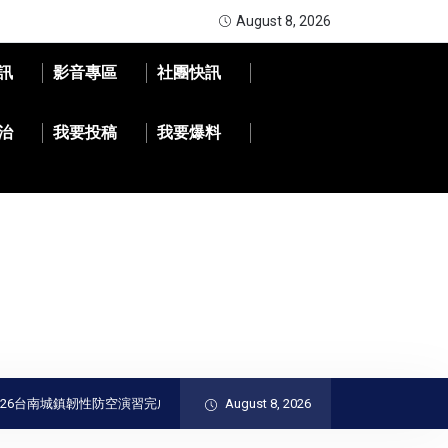
August 8, 2026
訊
影音專區
社團快訊
治
我要投稿
我要爆料
南城鎮韌性防空演習完成｜黃偉哲肯定全民防衛與防空避難整備
August 8, 2026
精湛交通工業投