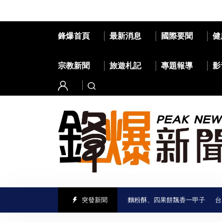
鋒爆首頁
最新消息
國際要聞
健
宗教新聞
旅遊札記
專題報導
影
」走進喜樹老街 義美香餅舖古早味麵粉酥、四果餅飄香一甲子
突發新聞
台股收盤小