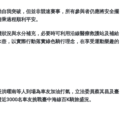
勵自我突破，但並非競速賽事，所有參與者仍應將安全擺
騎乘過程順利平安。
體狀況與水分補充，必要時可利用沿線醫療救護站及補給
水壺，以實際行動落實綠色騎行理念，在享受運動樂趣的
長洪曜南等人到場為車友加油打氣，立法委員蔡其昌及臺
近3000名車友挑戰臺中海線百K騎旅盛況。