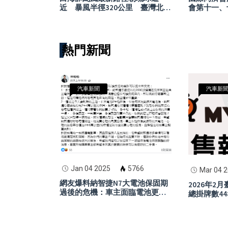
近 暴風半徑320公里 臺灣北部
會第十一、
受影響機率曝光
登場 傳承
力量邁向新
熱門新聞
汽車新聞
汽車新
Jan 04 2025
5766
Mar 04 
網友爆料納智捷N7大電池保固期
2026年2
過後的危機：車主面臨電池更換
總掛牌數44
高費用，二手市場恐崩潰
龍頭，Yam
眼，Gogo