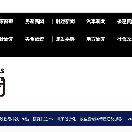
康醫療
房產新聞
財經新聞
汽車新聞
優惠資
音新聞
美食旅遊
運動娛樂
地方新聞
社會政
跌170點 櫃買跌近2% 電子股分化、數位雲端與傳產逆勢撐盤
2026台