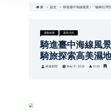
家
貼文
騎進臺中海線風景！「輪轉台灣百
運動娛樂
最新消息
騎進臺中海線風景
騎旅探索高美濕
鋒爆新聞
May 31 2026
9165
鋒爆新聞