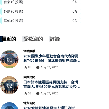
台東
(0 投票)
0%
外島
(0 投票)
0%
其他
(0 投票)
0%
最近的
受歡迎的
評論
運動娛樂
2026國際少年運動會台南代表隊勇
奪7金2銀4銅 游泳射箭籃球跆拳道
展現青年競技實力
84
Aug 07, 2026
國際要聞
日本熊本強震賑災再獲支持 台灣
首廟天壇捐300萬元善款協助災後復
原
58
Aug 07, 2026
地方新聞
2026城鎮韌性演習加入通訊測試