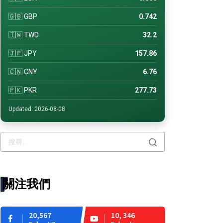
🇬🇧 GBP
0.742
🇹🇼 TWD
32.2
🇯🇵 JPY
157.86
🇨🇳 CNY
6.76
🇵🇰 PKR
277.73
Updated: 2026-08-08
關注我們
20,567
10, 346