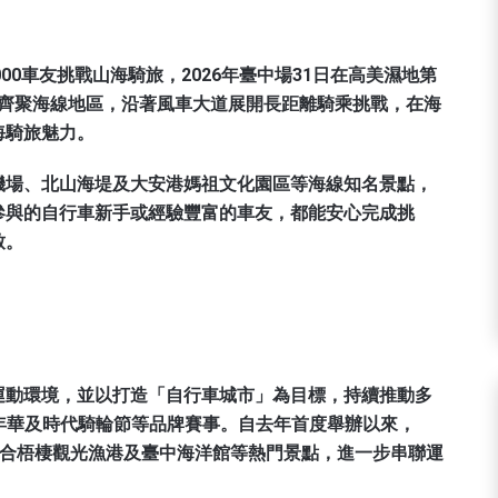
00車友挑戰山海騎旅，2026年臺中場31日在高美濕地第
清晨齊聚海線地區，沿著風車大道展開長距離騎乘挑戰，在海
海騎旅魅力。
機場、北山海堤及大安港媽祖文化園區等海線知名景點，
參與的自行車新手或經驗豐富的車友，都能安心完成挑
致。
運動環境，並以打造「自行車城市」為目標，持續推動多
嘉年華及時代騎輪節等品牌賽事。自去年首度舉辦以來，
結合梧棲觀光漁港及臺中海洋館等熱門景點，進一步串聯運