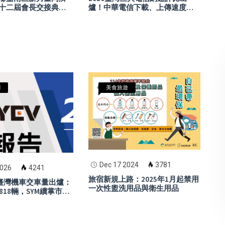
十二屆會長交接典禮
爐！中華電信下載、上傳速度奪
公益精神、凝聚青年
冠 5G體驗與可靠性一次看
里程
聞
美食旅遊
Dec 17 2024
3781
2026
4241
旅宿新規上路：2025年1月起禁用
月臺灣機車交車量出爐：
一次性盥洗用品與衛生用品
818輛，SYM續掌市場
aha七代勁戰表現搶
ro電動車小幅反彈