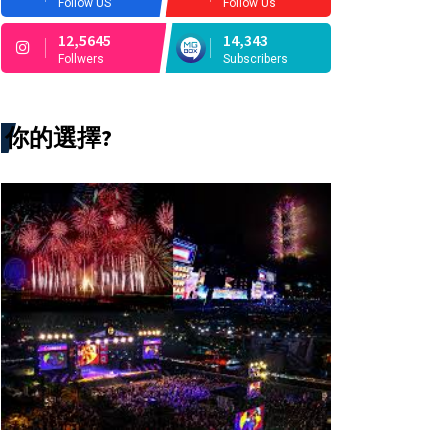
Follow US
Follow Us
12,5645
14,343
Follwers
Subscribers
你的選擇?