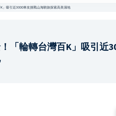
K」吸引近3000車友挑戰山海騎旅探索高美濕地
！「輪轉台灣百K」吸引近30
地