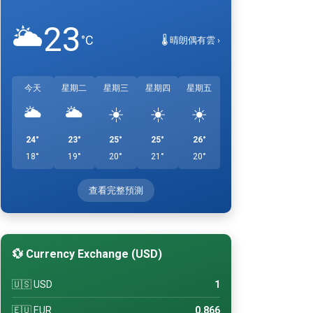
23
🌥️
°C
🌡️ 晴朗偶有雲 ›
今天
星期二
星期三
星期四
星期五
🌥️
🌥️
☀️
☀️
☀️
24°
23°
25°
25°
26°
18°
19°
20°
21°
20°
查看完整預測
💱 Currency Exchange (USD)
🇺🇸 USD
1
🇪🇺 EUR
0.866