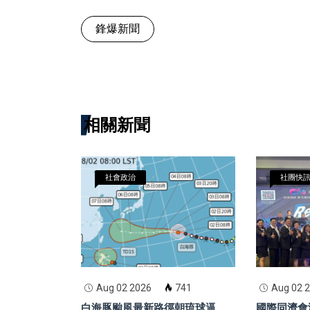
鋒爆新聞
相關新聞
社會政治
社團快
Aug 02 2026
741
Aug 02 
白海豚颱風最新路徑朝琉球逼
國際同濟會