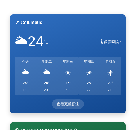
📍 Columbus
...
24
🌥️
°C
🌡️ 多雲時陰 ›
今天
星期二
星期三
星期四
星期五
🌥️
🌥️
☀️
☀️
☀️
25°
24°
26°
26°
27°
19°
20°
21°
22°
21°
查看完整預測