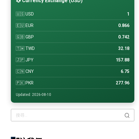
💱 Currency Exchange (USD)
🇺🇸 USD
1
🇪🇺 EUR
0.866
🇬🇧 GBP
0.742
🇹🇼 TWD
32.18
🇯🇵 JPY
157.88
🇨🇳 CNY
6.75
🇵🇰 PKR
277.96
Updated: 2026-08-10