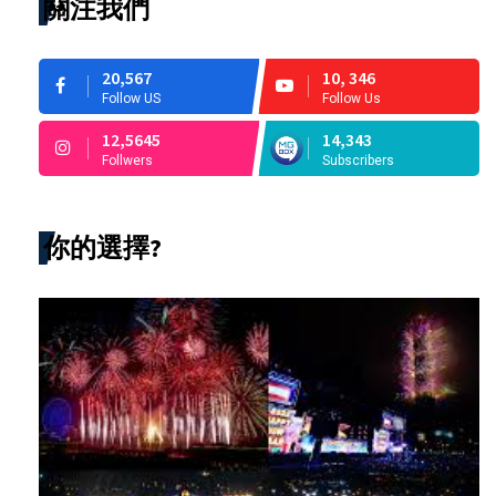
關注我們
20,567
10, 346
Follow US
Follow Us
12,5645
14,343
Follwers
Subscribers
你的選擇?