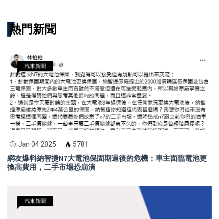
熱門新聞
汽車新聞
Jan 04 2025
5781
網友爆料納智捷N7大電池保固期過後的危機：車主面臨電池更
換高費用，二手市場恐崩潰
汽車新聞