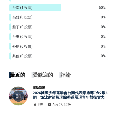
台南
(1 投票)
50%
高雄
(0 投票)
0%
墾丁
(0 投票)
0%
台東
(0 投票)
0%
外島
(0 投票)
0%
其他
(0 投票)
0%
最近的
受歡迎的
評論
運動娛樂
2026國際少年運動會台南代表隊勇奪7金2銀4
銅 游泳射箭籃球跆拳道展現青年競技實力
388
Aug 07, 2026