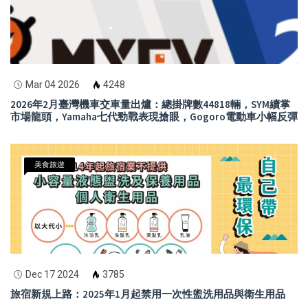
Mar 04 2026
4248
2026年2月臺灣機車交車量出爐：總掛牌數44818輛，SYM續掌
市場龍頭，Yamaha七代勁戰表現搶眼，Gogoro電動車小幅反彈
美食旅遊
Dec 17 2024
3785
旅宿新規上路：2025年1月起禁用一次性盥洗用品與衛生用品