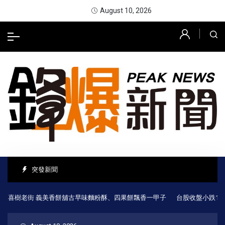
August 10, 2026
突發新聞
喜樹老街 義美香餅舖古早味麵粉酥、四果餅飄香一甲子
台股收盤小跌170