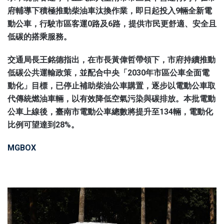
府輔導下積極推動柴油車汰換作業，即日起投入9輛全新電
動公車，行駛市區客運0路及6路，提供市民更舒適、安全且
低碳的搭乘服務。
交通局長王銘德指出，在市長黃偉哲帶領下，市府持續推動
低碳公共運輸政策，並配合中央「2030年市區公車全面電
動化」目標，已停止補助柴油公車購置，逐步以電動公車取
代傳統燃油車輛，以有效降低空氣污染與碳排放。本批電動
公車上線後，臺南市電動公車總數將提升至134輛，電動化
比例可望達到28%。
MGBOX