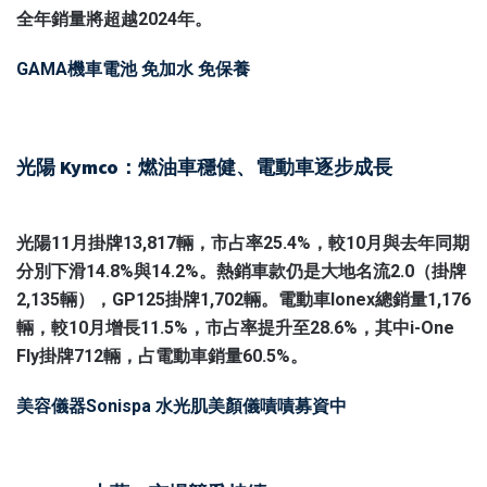
全年銷量將超越2024年。
GAMA機車電池 免加水 免保養
光陽 Kymco：燃油車穩健、電動車逐步成長
光陽11月掛牌13,817輛，市占率25.4%，較10月與去年同期
分別下滑14.8%與14.2%。熱銷車款仍是大地名流2.0（掛牌
2,135輛），GP125掛牌1,702輛。電動車Ionex總銷量1,176
輛，較10月增長11.5%，市占率提升至28.6%，其中i-One
Fly掛牌712輛，占電動車銷量60.5%。
美容儀器Sonispa 水光肌美顏儀嘖嘖募資中