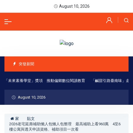
August 10, 2026
突發新聞
「未來素養學堂」獎項 推動偏鄉數位閱讀教育
「鹹甜引路臺南味」走進喜
August 10, 2026
家
貼文
2026老宅延壽補助懶人包懶人包整理 最高補助上看960萬 4至6
樓公寓與透天申請資格、補助項目一次看