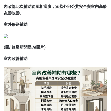
內政部此次補助範圍相當廣，涵蓋外部公共安全與室內高齡
友善改善。
室外修繕補助
(圖/
鋒爆新聞
媒 AI圖片)
室內改善補助