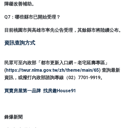
障礙改善補助。
Q7：哪些縣市已開始受理？
目前桃園市與高雄市率先公告受理，其餘縣市將陸續公布。
資訊查詢方式
民眾可至內政部「都市更新入口網－老宅延壽專區」
(
https://twur.nlma.gov.tw/zh/theme/main/65
) 查詢最新
資訊，或撥打內政部諮詢專線（02）7701-9919。
買賣房屋第一品牌
找房趣House91
鋒爆新聞