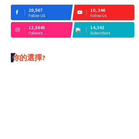
20,567
10, 346
Follow US
Follow Us
12,5645
14,343
Follwers
Subscribers
你的選擇?