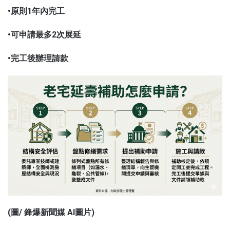
•原則1年內完工
•可申請最多2次展延
•完工後辦理請款
(圖/
鋒爆新聞
媒 AI圖片)