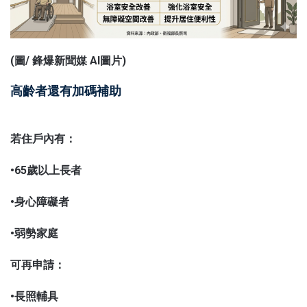
(圖/
鋒爆新聞
媒 AI圖片)
高齡者還有加碼補助
若住戶內有：
•65歲以上長者
•身心障礙者
•弱勢家庭
可再申請：
•長照輔具