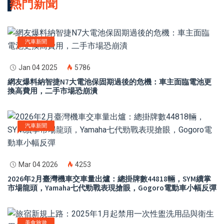
熱門新聞
汽車新聞
Jan 04 2025
5786
網友爆料納智捷N7大電池保固期過後的危機：車主面臨電池更
換高費用，二手市場恐崩潰
汽車新聞
Mar 04 2026
4253
2026年2月臺灣機車交車量出爐：總掛牌數44818輛，SYM續掌
市場龍頭，Yamaha七代勁戰表現搶眼，Gogoro電動車小幅反彈
美食旅遊