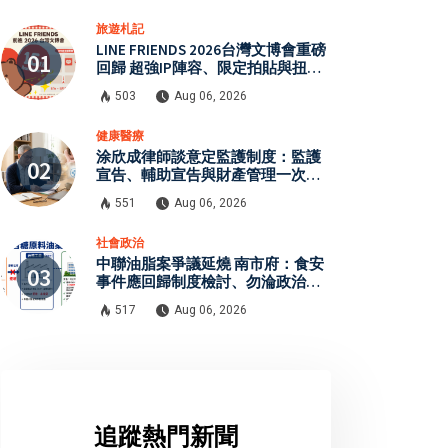
旅遊札記
LINE FRIENDS 2026台灣文博會重磅
回歸 超強IP陣容、限定拍貼與扭蛋
牆活動全公開
503
Aug 06, 2026
健康醫療
涂欣成律師談意定監護制度：監護
宣告、輔助宣告與財產管理一次了
解
551
Aug 06, 2026
社會政治
中聯油脂案爭議延燒 南市府：食安
事件應回歸制度檢討、勿淪政治攻
防
517
Aug 06, 2026
追蹤熱門新聞