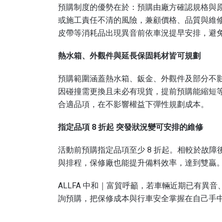
預購制度的優勢在於：預購由廠方確認規格與
或施工責任不清的風險，兼顧價格、品質與維
皮帶等消耗品出現異音前依車況提早安排，避
熱水箱、外觀件與延長保固耗材皆可規劃
預購範圍涵蓋熱水箱、鈑金、外觀件及部分不
因碰撞需更換且未必有現貨，提前預購能縮短
合適品項，在不影響權益下彈性規劃成本。
指定品項 8
折起 突發狀況變可安排的維修
活動前預購指定品項至少 8 折起。相較於故
與排程，保修廠也能提升備料效率，達到雙贏
ALLFA 中和｜富貿呼籲，若車輛近期已有異
詢預購，把保修成本與行車安全掌握在自己手