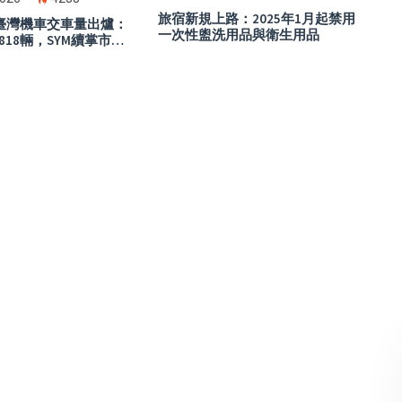
旅宿新規上路：2025年1月起禁用
月臺灣機車交車量出爐：
一次性盥洗用品與衛生用品
818輛，SYM續掌市場
aha七代勁戰表現搶
ro電動車小幅反彈