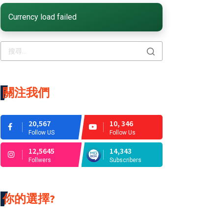
Currency load failed
關注我們
20,567
10, 346
Follow US
Follow Us
12,5645
14,343
Follwers
Subscribers
你的選擇?