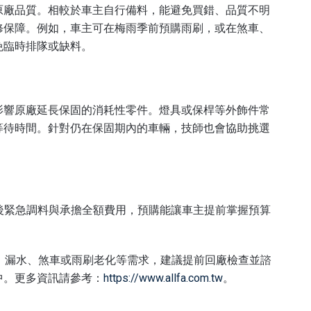
原廠品質。相較於車主自行備料，能避免買錯、品質不明
修保障。例如，車主可在梅雨季前預購雨刷，或在煞車、
免臨時排隊或缺料。
影響原廠延長保固的消耗性零件。燈具或保桿等外飾件常
等待時間。針對仍在保固期內的車輛，技師也會協助挑選
障後緊急調料與承擔全額費用，預購能讓車主提前掌握預算
。
音、漏水、煞車或雨刷老化等需求，建議提前回廠檢查並諮
中。更多資訊請參考：
https://www.allfa.com.tw
。