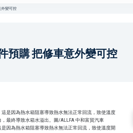
意外變可控
零件預購 把修車意外變可控
這是因為熱水箱阻塞導致熱水無法正常回流，致使溫度開