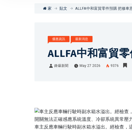
家
貼文
ALLFA中和富貿零件預購 把修車
優惠資訊
最新消息
ALLFA中和富貿
鋒爆新聞
May 27 2026
9376
鋒爆新聞
車主反應車輛行駛時副水箱水溢出。經檢查，