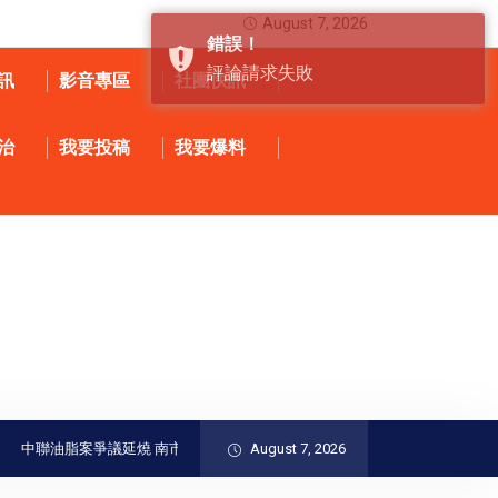
August 7, 2026
錯誤！
評論請求失敗
訊
影音專區
社團快訊
治
我要投稿
我要爆料
聯油脂案爭議延燒 南市府：食安事件應回歸制度檢討、勿淪政治攻防
August 7, 2026
LIN