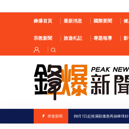
鋒爆首頁
最新消息
國際要聞
健
宗教新聞
旅遊札記
專題報導
影
台南虱目魚結合中職掀起吃魚熱潮 全聯8月7日起推滿額優惠再抽棒球好禮
突發新聞