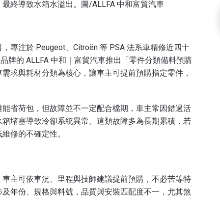
終導致水箱水溢出。圖/ALLFA 中和富貿汽車
 Peugeot、Citroën 等 PSA 法系車精修近四十
新品牌的 ALLFA 中和｜富貿汽車推出「零件分類備料預購
車需求與耗材分類為核心，讓車主可提前預購指定零件，
雖能省荷包，但故障並不一定配合檔期，車主常因錯過活
水箱堵塞導致冷卻系統異常。這類故障多為長期累積，若
低維修的不確定性。
。車主可依車況、里程與技師建議提前預購，不必苦等特
涉及年份、規格與料號，品質與安裝匹配度不一，尤其煞