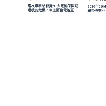
網友爆料納智捷N7大電池保固期
2026年2
過後的危機：車主面臨電池更換
總掛牌數44
高費用，二手市場恐崩潰
龍頭，Yam
眼，Gogo