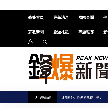
鋒爆首頁
最新消息
國際要聞
健
宗教新聞
旅遊札記
專題報導
影
臺南味」走進喜樹老街 義美香餅舖古早味麵粉酥、四果餅飄香一甲子
突發新聞
台股收