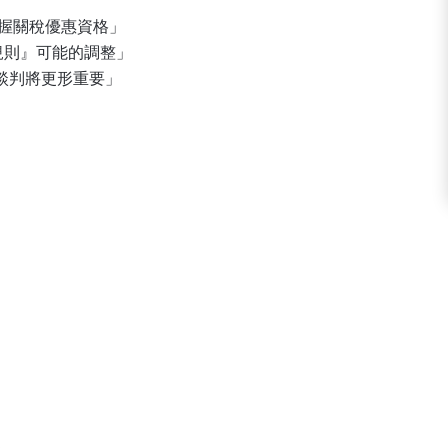
握關稅優惠資格」
規則』可能的調整」
A談判將更形重要」
%