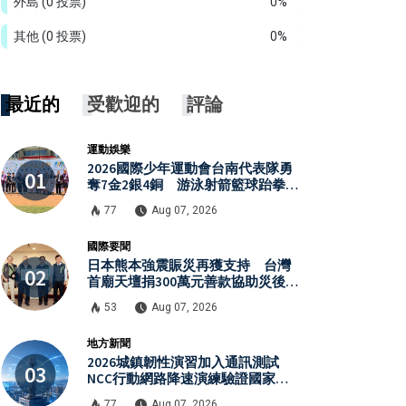
外島
(0 投票)
0%
其他
(0 投票)
0%
最近的
受歡迎的
評論
運動娛樂
2026國際少年運動會台南代表隊勇
奪7金2銀4銅 游泳射箭籃球跆拳道
展現青年競技實力
77
Aug 07, 2026
國際要聞
日本熊本強震賑災再獲支持 台灣
首廟天壇捐300萬元善款協助災後復
原
53
Aug 07, 2026
地方新聞
2026城鎮韌性演習加入通訊測試
NCC行動網路降速演練驗證國家通
訊防護能力
77
Aug 07, 2026