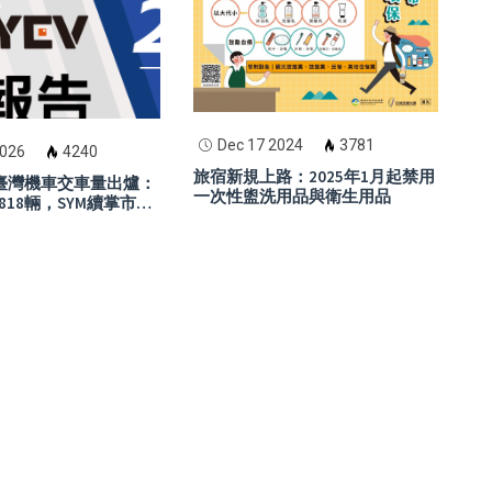
Dec 17 2024
3781
2026
4240
旅宿新規上路：2025年1月起禁用
月臺灣機車交車量出爐：
一次性盥洗用品與衛生用品
818輛，SYM續掌市場
aha七代勁戰表現搶
ro電動車小幅反彈