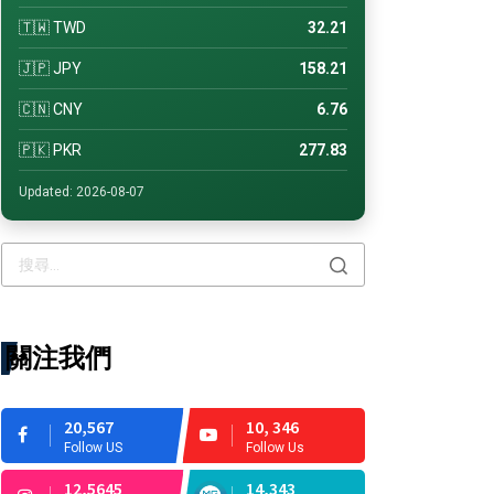
🇹🇼 TWD
32.21
🇯🇵 JPY
158.21
🇨🇳 CNY
6.76
🇵🇰 PKR
277.83
Updated: 2026-08-07
關注我們
20,567
10, 346
Follow US
Follow Us
12,5645
14,343