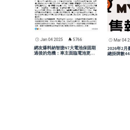
Jan 04 2025
5766
Mar 04 
網友爆料納智捷N7大電池保固期
2026年2
過後的危機：車主面臨電池更換
總掛牌數44
高費用，二手市場恐崩潰
龍頭，Yam
眼，Gogo