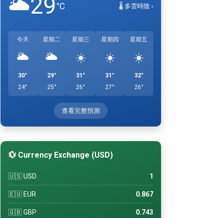
29
🌥️
°C
🌡️ 多雲時陰 ›
今天
星期二
星期三
星期四
星期五
🌥️
🌥️
☀️
☀️
☀️
30°
29°
31°
31°
32°
24°
25°
26°
27°
26°
查看完整預測
💱 Currency Exchange (USD)
🇺🇸 USD
1
🇪🇺 EUR
0.867
🇬🇧 GBP
0.743