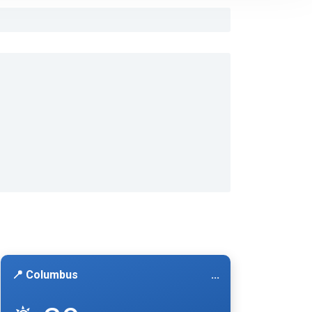
📍 Columbus
...