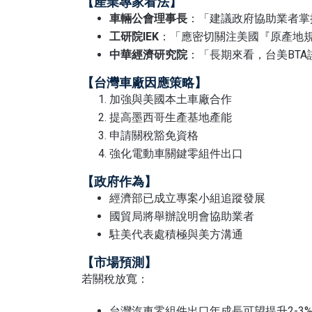
【產業專家看法】
車輛公會理事長
：「建議政府協助業者掌
工研院IEK
：「應密切關注美國『原產地
中華經濟研究院
：「長期來看，台美BT
【台灣車廠因應策略】
加強與美國本土車廠合作
提高墨西哥生產基地產能
申請關稅豁免資格
強化電動車關鍵零組件出口
【政府作為】
經濟部已成立專案小組追蹤發展
國貿局將舉辦說明會協助業者
駐美代表處積極與美方溝通
【市場預測】
若關稅放寬：
台灣汽車零組件出口年成長可望提升2-3