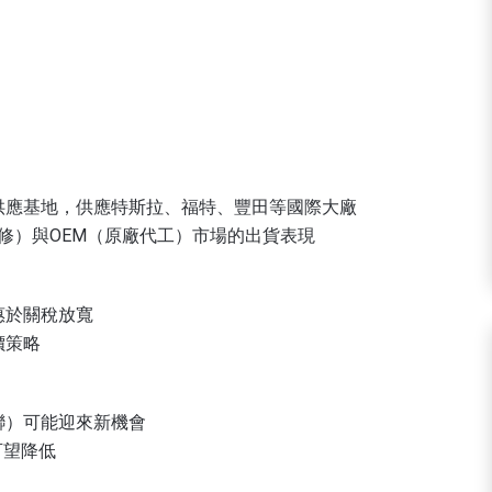
供應基地，供應特斯拉、福特、豐田等國際大廠
修）與OEM（原廠代工）市場的出貨表現
惠於關稅放寬
價策略
聯）可能迎來新機會
可望降低