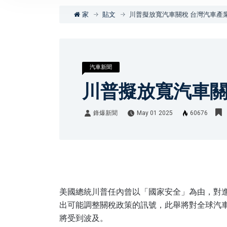
家
貼文
川普擬放寬汽車關稅 台灣汽車產
汽車新聞
川普擬放寬汽車關
鋒爆新聞
May 01 2025
60676
鋒爆新聞
美國總統川普任內曾以「國家安全」為由，對進
出可能調整關稅政策的訊號，此舉將對全球汽
將受到波及。