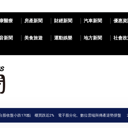
康醫療
房產新聞
財經新聞
汽車新聞
優惠資
音新聞
美食旅遊
運動娛樂
地方新聞
社會政
盤小跌170點 櫃買跌近2% 電子股分化、數位雲端與傳產逆勢撐盤
202