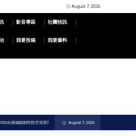
August 7, 2026
訊
影音專區
社團快訊
治
我要投稿
我要爆料
6台南城鎮韌性防空演習完成｜黃偉哲肯定全民防衛與防空避難整備
August 7, 2026
精湛交通工